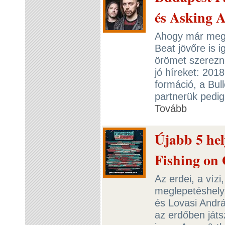
és Asking A
Ahogy már meg
Beat jövőre is 
örömet szerezni
jó híreket: 201
formáció, a Bul
partnerük pedig
Tovább
Újabb 5 hely
Fishing on
Az erdei, a vízi
meglepetéshelysz
és Lovasi Andr
az erdőben játsz