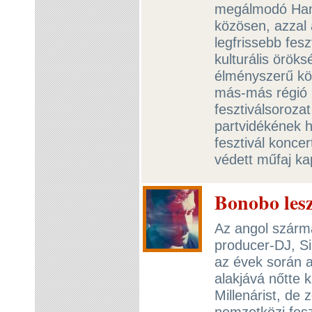
megálmodó Hang
közösen, azzal 
legfrissebb fes
kulturális öröks
élményszerű kör
más-más régió k
fesztiválsorozat
partvidékének h
fesztivál konc
védett műfaj ka
Bonobo les
Az angol szárm
producer-DJ, S
az évek során a
alakjává nőtte 
Millenárist, de
nemzetközi fesz