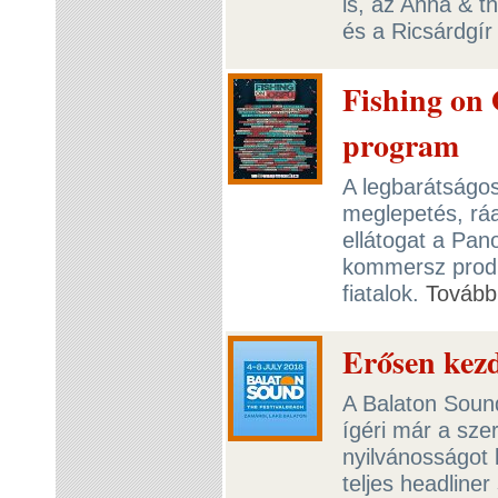
is, az Anna & t
és a Ricsárdgír 
Fishing on 
program
A legbarátságos
meglepetés, ráa
ellátogat a Pa
kommersz produ
fiatalok.
Tovább
Erősen kez
A Balaton Sound
ígéri már a sze
nyilvánosságot 
teljes headline