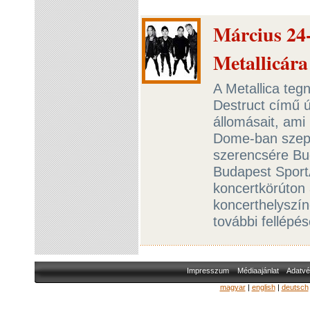
Március 24-
Metallicára
A Metallica tegn
Destruct című ú
állomásait, ami
Dome-ban szept
szerencsére Buda
Budapest SportA
koncertkörúton 
koncerthelyszín
további fellépé
Impresszum
Médiaajánlat
Adatvé
magyar
|
english
|
deutsch