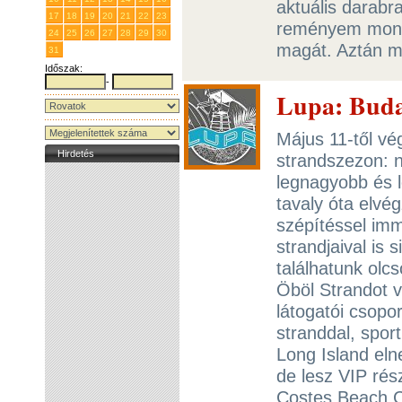
aktuális darabr
17
18
19
20
21
22
23
reményem mondh
24
25
26
27
28
29
30
magát. Aztán m
31
1
2
3
4
5
6
Időszak:
-
Lupa: Buda
Május 11-től vé
Hirdetés
strandszezon: n
legnagyobb és 
tavaly óta elvég
szépítéssel im
strandjaival is
találhatunk olc
Öböl Strandot 
látogatói csopo
stranddal, spor
Long Island elne
de lesz VIP rés
Costes Beach Cl