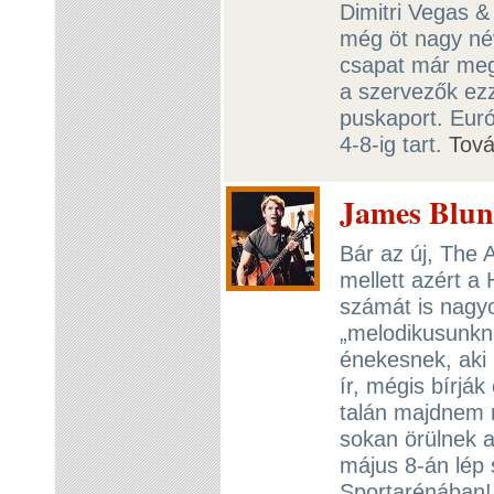
Dimitri Vegas &
még öt nagy né
csapat már meg
a szervezők ezz
puskaport. Euró
4-8-ig tart.
Tov
James Blun
Bár az új, The 
mellett azért a
számát is nagy
„melodikusunkn
énekesnek, aki 
ír, mégis bírjá
talán majdnem m
sokan örülnek a
május 8-án lép
Sportarénában