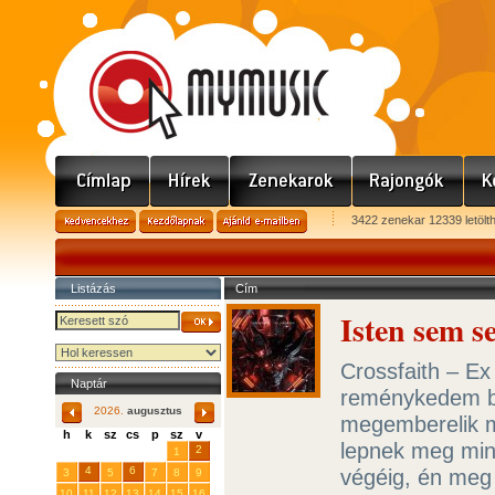
3422 zenekar 12339 letölt
Listázás
Cím
Isten sem se
Crossfaith – Ex
Naptár
reménykedem b
2026.
augusztus
megemberelik m
h
k
sz
cs
p
sz
v
lepnek meg mink
29
31
2
27
28
30
1
4
6
végéig, én meg
3
5
7
8
9
10
11
12
13
14
15
16