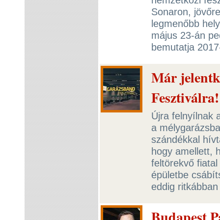
Sonaron, jövőre
legmenőbb hely
május 23-án pe
bemutatja 2017-
Már jelentk
Fesztiválra!
Újra felnyílnak 
a mélygarázsba
szándékkal hívt
hogy amellett, 
feltörekvő fiat
épületbe csábí
eddig ritkábban
Budapest Pa