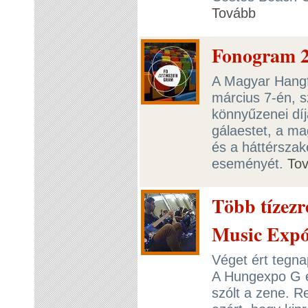
Tovább
Fonogram 2
A Magyar Hangf
március 7-én, s
könnyűzenei díj
gálaestet, a ma
és a háttérszak
eseményét.
To
Több tízezr
Music Exp
Véget ért tegna
A Hungexpo G é
szólt a zene. 