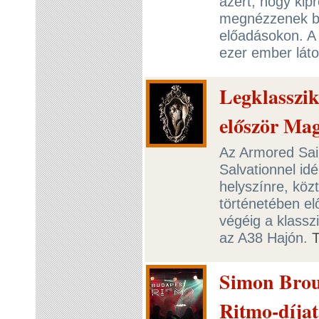
azért, hogy kip
megnézzenek b
előadásokon. A
ezer ember láto
Legklasszi
először Ma
Az Armored Sai
Salvationnel id
helyszínre, köz
történetében elő
végéig a klassz
az A38 Hajón.
Simon Brou
Ritmo-díjat