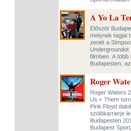
A Yo La Te
Először Budapes
melynek tagjai t
zenét a Simpson
Undergroundot 
filmben. A több
Budapesten, az
Roger Water
Roger Waters 2
Us + Them turn
Pink Floyd dalo
szólókarrierje 
Budapesten 2018
Budapest Spor