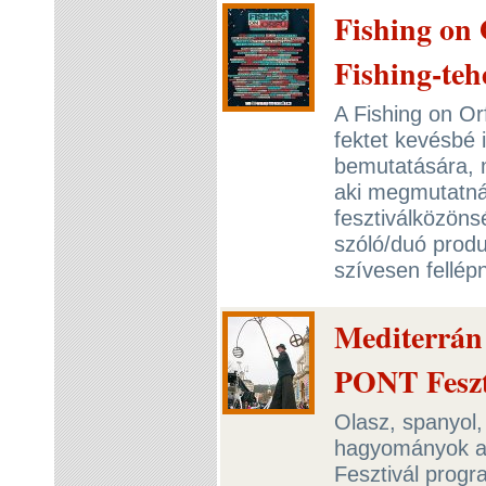
Fishing on 
Fishing-teh
A Fishing on Or
fektet kevésbé 
bemutatására, 
aki megmutatn
fesztiválközön
szóló/duó produ
szívesen fellép
Mediterrán 
PONT Feszt
Olasz, spanyol, 
hagyományok a
Fesztivál progr