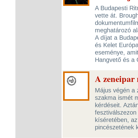
A Budapesti Ri
vette át. Broug
dokumentumfilm-
meghatározó ala
A díjat a Budap
és Kelet Európa
eseménye, amit
Hangvető és a
A zeneipar 
Május végén a z
szakma ismét me
kérdéseit. Aztá
fesztiválszezon
kíséretében, az
pincészetének 