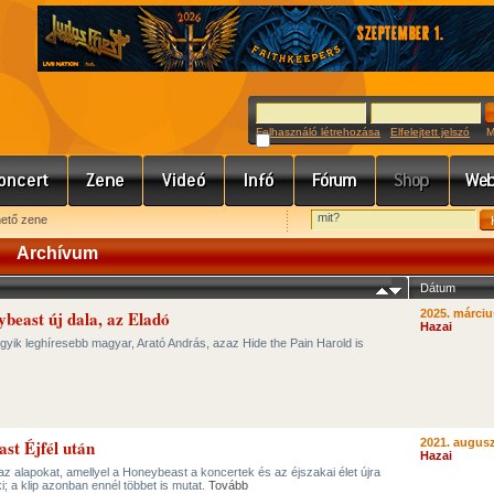
Felhasználó létrehozása
Elfelejtett jelszó
Meg
hető zene
Archívum
Dátum
east új dala, az Eladó
2025. márciu
Hazai
egyik leghíresebb magyar, Arató András, azaz Hide the Pain Harold is
ast Éjfél után
2021. augusz
Hazai
az alapokat, amellyel a Honeybeast a koncertek és az éjszakai élet újra
 ki; a klip azonban ennél többet is mutat.
Tovább