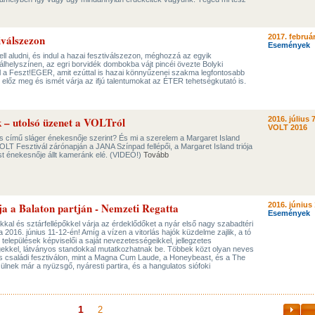
iválszezon
2017. február
Események
ll aludni, és indul a hazai fesztiválszezon, méghozzá az egyik
álhelyszínen, az egri borvidék dombokba vájt pincéi övezte Bolyki
ol a Feszt!EGER, amit ezúttal is hazai könnyűzenei szakma legfontosabb
 előz meg és ismét várja az ifjú talentumokat az ÉTER tehetségkutató is.
 – utolsó üzenet a VOLTról
2016. július 7
VOLT 2016
s című sláger énekesnője szerint? És mi a szerelem a Margaret Island
LT Fesztivál zárónapján a JANA Színpad fellépői, a Margaret Island triója
st énekesnője állt kameránk elé. (VIDEÓ!)
Tovább
ija a Balaton partján - Nemzeti Regatta
2016. június 
Események
kal és sztárfellépőkkel várja az érdeklődőket a nyár első nagy szabadtéri
a 2016. június 11-12-én! Amíg a vízen a vitorlás hajók küzdelme zajlik, a tó
 települések képviselői a saját nevezetességeikkel, jellegzetes
ekkel, látványos standokkal mutatkozhatnak be. Többek közt olyan neves
os családi fesztiválon, mint a Magna Cum Laude, a Honeybeast, és a The
ülnek már a nyüzsgő, nyáresti partira, és a hangulatos siófoki
1
2