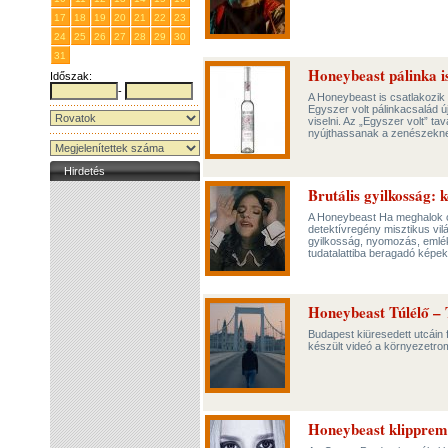
17
18
19
20
21
22
23
24
25
26
27
28
29
30
31
1
2
3
4
5
6
Honeybeast pálinka i
Időszak:
-
A Honeybeast is csatlakozik
Egyszer volt pálinkacsalád ú
viselni. Az „Egyszer volt” tav
nyújthassanak a zenészekn
Hirdetés
Brutális gyilkosság: 
A Honeybeast Ha meghalok cí
detektívregény misztikus vil
gyilkosság, nyomozás, emléke
tudatalattiba beragadó képek
Honeybeast Túlélő – 
Budapest kiüresedett utcáin f
készült videó a környezetrom
Honeybeast klippremi