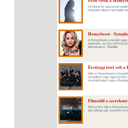
Profi vívók a Honeybe
Vívókkal és táncossal rendkív
Súlytalan album harmadik kia
Honeybeast - Sympho
A Honeybeast a tavalyi nagy
indul idén, az őszi-téli kon
állomásához.
Tovább
Érettségi tétel volt 
Idén a Honeybeast szövegét i
vizsgákat vagy egyszerűen a
koronázhatjuk meg a Budap
Filmetűd a szerelem
Elkészült a klip a Honeybeas
dal videója egy szerelmi vív