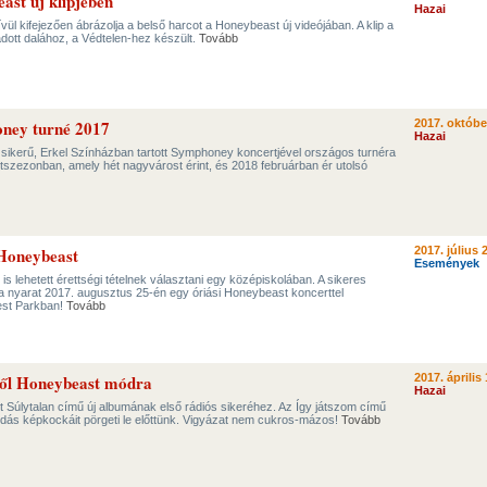
ast új klipjében
Hazai
ül kifejezően ábrázolja a belső harcot a Honeybeast új videójában. A klip a
dott dalához, a Védtelen-hez készült.
Tovább
ney turné 2017
2017. októbe
Hazai
 sikerű, Erkel Színházban tartott Symphoney koncertjével országos turnéra
certszezonban, amely hét nagyvárost érint, és 2018 februárban ér utolsó
a Honeybeast
2017. július 
Események
s lehetett érettségi tételnek választani egy középiskolában. A sikeres
 nyarat 2017. augusztus 25-én egy óriási Honeybeast koncerttel
est Parkban!
Tovább
ről Honeybeast módra
2017. április 
Hazai
t Súlytalan című új albumának első rádiós sikeréhez. Az Így játszom című
ódás képkockáit pörgeti le előttünk. Vigyázat nem cukros-mázos!
Tovább