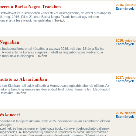
ncert a Barba Negra Trackben
2016. július 8
Események
esztiválokat és a szabadtéri koncerteket országszerte, de azért a budapesti
zik meg. 2016. július 21-én a Barba Negra Track-ben ad egy minden
oncertet a fesztiválok hangulatában.
Tovább
 Negrában
2016. márciu
Események
 budapesti koncerttel köszönti a tavaszt 2016. március 13-án a Barba
A koncerten a korábbi slágerek mellett az legújabb rádiós kedvenc, a
 többi dala is elhangzik.
Tovább
mutató az Akváriumban
2017. márciu
Események
rium Klubban hallhatjuk először a Honeybeast legújabb albumát élőben. Az
ékeny banda új lemeze minden eddigit felülmúlóan tömény lett. Első kiadott
telitalálat!
Tovább
és koncert
2015. decemb
Események
Honeybeast legújabb albuma, amit 2015. december 26-án szombaton élőben
llóhajón.
 érzelmek és húsba maró emberi igazságok, könnyen befogadható dallamok
 hangszerelés. A Honeybeast új albuma is tökéletes művészi megformázása
amelyben így vagy úgy mindannyian érdekeltek vagyunk. Téged mi tesz