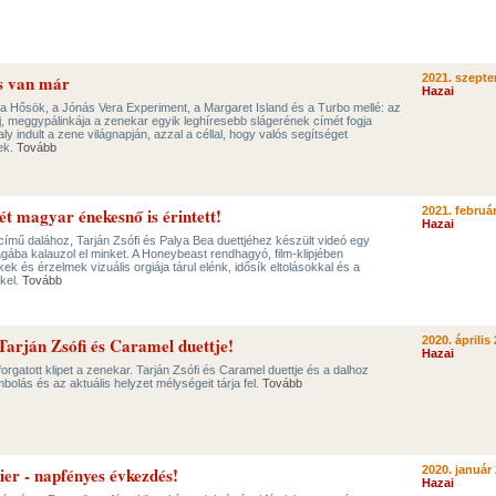
s van már
2021. szepte
Hazai
 a Hősök, a Jónás Vera Experiment, a Margaret Island és a Turbo mellé: az
j, meggypálinkája a zenekar egyik leghíresebb slágerének címét fogja
aly indult a zene világnapján, azzal a céllal, hogy valós segítséget
ek.
Tovább
két magyar énekesnő is érintett!
2021. február
Hazai
mű dalához, Tarján Zsófi és Palya Bea duettjéhez készült videó egy
ágába kalauzol el minket. A Honeybeast rendhagyó, film-klipjében
k és érzelmek vizuális orgiája tárul elénk, idősík eltolásokkal és a
kel.
Tovább
Tarján Zsófi és Caramel duettje!
2020. április 
Hazai
orgatott klipet a zenekar. Tarján Zsófi és Caramel duettje és a dalhoz
bolás és az aktuális helyzet mélységeit tárja fel.
Tovább
er - napfényes évkezdés!
2020. január 
Hazai