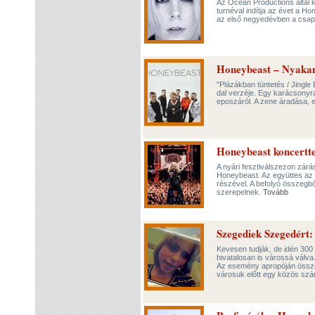
Az Ocean Productions által k
turnéval indítja az évet a 
az első negyedévben a csapa
Honeybeast – Nyaka
"Plázákban tüntetés / Jingle
dal verzéje. Egy karácsonyra
eposzáról. A zene áradása, e
Honeybeast koncertte
A nyári fesztiválszezon zár
Honeybeast. Az együttes az 
részével. A befolyó összegbő
szerepelnek.
Tovább
Szegediek Szegedért: 
Kevesen tudják, de idén 300 
hivatalosan is várossá válva
Az esemény apropóján össze
városuk előtt egy közös sz