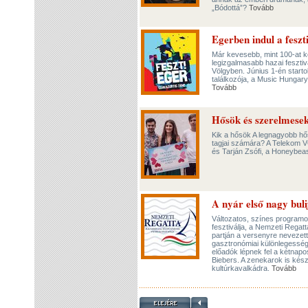
„Bódottá”?
Tovább
Egerben indul a feszt
Már kevesebb, mint 100-at ke
legizgalmasabb hazai fesztiv
Völgyben. Június 1-én start
találkozója, a Music Hungary
Tovább
Hősök és szerelmesek
Kik a hősök A legnagyobb hő
tagjai számára? A Telekom VO
és Tarján Zsófi, a Honeybea
A nyár első nagy bul
Változatos, színes programok
fesztiválja, a Nemzeti Regatt
partján a versenyre nevezett
gasztronómiai különlegesség
előadók lépnek fel a kétnap
Biebers. A zenekarok is kész
kultúrkavalkádra.
Tovább