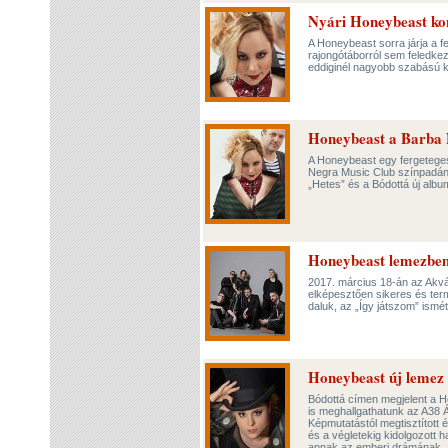
Nyári Honeybeast ko
A Honeybeast sorra járja a f
rajongótáborról sem feledke
eddiginél nagyobb szabású k
Honeybeast a Barba
A Honeybeast egy fergeteges
Negra Music Club színpadán. 
„Hetes” és a Bódottá új album
Honeybeast lemezbe
2017. március 18-án az Akvá
elképesztően sikeres és term
daluk, az „Így játszom” ismét 
Honeybeast új lemez 
Bódottá címen megjelent a 
is meghallgathatunk az A38 Á
Képmutatástól megtisztított
és a végletekig kidolgozott
annak az emberi drámának, 