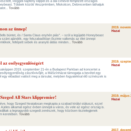
észített, Reggeli napfény klippel és a dal címével fémjelzett országos
Honeybeast. Többek között Veszprémben, Miskolcon, Debrecenben láthatjuk
tot...
Tovább
mon az ünnep!
2019. novem
Hazai
 Bells büntet, és / Santa Claus enyhén piás". – szól a legújabb Honeybeast
 szánt ajándék, egy felszabadítóan őszinte vallomás az élet ünnepi
mlékek, feltépett sebek és aranyló áldás minden...
Tovább
l az esélyegyenlőségért
2019. szepte
Hazai
ásaképpen 2019. szeptember 21-én a Budapest Parkban ad koncertet a
esélyegyenlőség zászlóvivőjét, a MáSzínházat támogatja a bevétel egy
l egy előadást valósít meg a társulat, melyben fogyatékkal élő színészek is
Szeged All Stars klippremier!
2019. május 
Hazai
éve, hogy Szeged hivatalosan megkapta a szabad királyi státuszt, ezzel
. A jeles alkamat egész évben ünnepli a város, és vele az egész ország is.
álltak a legnagyobb szegedi zenészek, hogy közösen tisztelegjenek
ám keretében.
Tovább
2017. decemb