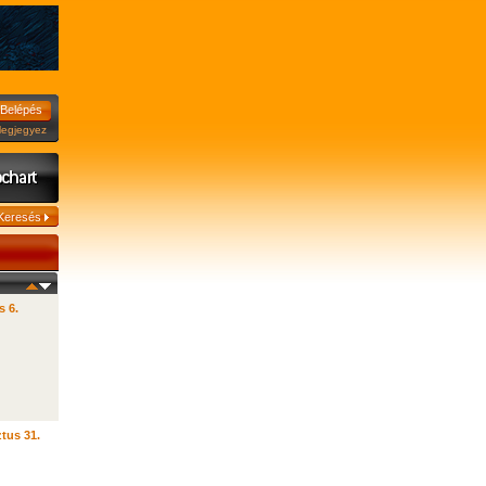
jegyez
s 6.
tus 31.