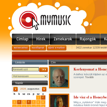
3422 zenekar 12339 letölt
Listázás
Cím
Korlenyomat a Honeyb
A dalhoz készült klipben az 
szerepel.
Tovább
Naptár
2026.
augusztus
h
k
sz
cs
p
sz
v
Ide visz el a Honeybe
29
31
2
27
28
30
1
4
6
3
5
7
8
9
Még a „nyitáskor” írták meg 
indulása feletti örömét fejezi
10
11
12
13
14
15
16