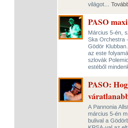
világot...
Továb
PASO maxi
Március 5-én, 
Ska Orchestra 
Gödör Klubban.
az este folyamá
szlovák Polemic
estéből minden
PASO: Hogy 
váratlanabb 
A Pannonia Alls
március 5-én má
bulival a Gödö
KRSA-val az elte