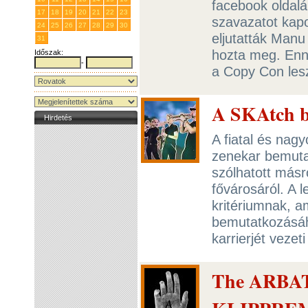
facebook oldalán
17
18
19
20
21
22
23
szavazatot kapo
24
25
26
27
28
29
30
eljutatták Man
31
1
2
3
4
5
6
hozta meg. Enn
Időszak:
-
a Copy Con les
A SKAtch be
Hirdetés
A fiatal és nag
zenekar bemutat
szólhatott másr
fővárosáról. A 
kritériumnak, a
bemutatkozásáh
karrierjét vezeti
The ARBAT