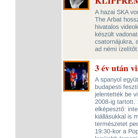
KLIPPREM
A hazai SKA von
The Arbat hossz
hivatalos video
készült vadonat
csatornájukra, 
ad némi ízelítő
3 év után v
A spanyol együ
budapesti feszt
jelentették be 
2008-ig tartott
elképesztő: int
kiállásukkal is
természetet ped
19:30-kor a Po