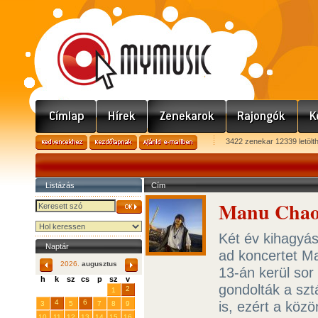
3422 zenekar 12339 letölt
Listázás
Cím
Manu Chao 
Két év kihagyá
Naptár
ad koncertet Ma
2026.
augusztus
13-án kerül so
h
k
sz
cs
p
sz
v
gondolták a szt
29
31
2
27
28
30
1
4
6
is, ezért a köz
3
5
7
8
9
10
11
12
13
14
15
16