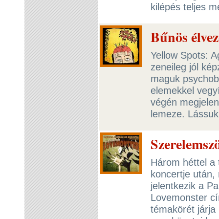
kilépés teljes 
Bűnös élvez
Yellow Spots: A
zeneileg jól kép
maguk psychobil
elemekkel vegyí
végén megjelen
lemeze. Lássu
Szerelemsz
Három héttel a 
koncertje után,
jelentkezik a P
Lovemonster cí
témakörét járja