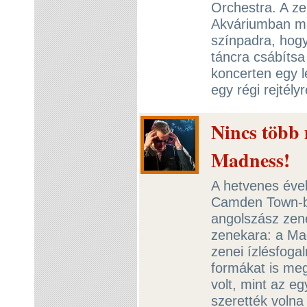
Orchestra. A ze
Akváriumban ma
színpadra, hogy
táncra csábítsa
koncerten egy l
egy régi rejtélyr
Nincs több 
Madness!
A hetvenes éve
Camden Town-b
angolszász zen
zenekara: a Mad
zenei ízlésfoga
formákat is meg
volt, mint az e
szerették volna