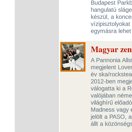
Budapest Parkb
hangulatú sláge
készül, a konce
vízipisztolyoka
egymásra lehet s
Magyar zen
A Pannonia All
megjelent Love
év ska/rockste
2012-ben megjel
válogatta ki a 
valójában német,
világhírű előadó
Madness vagy é
jelölt a PASO, 
állt a közönsé