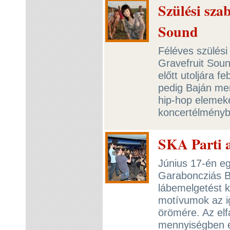
Szülési sza
Sound
Féléves szülés
Gravefruit Soun
előtt utoljára 
pedig Baján mer
hip-hop elemeket
koncertélmény
SKA Parti 
Június 17-én eg
Garaboncziás B
lábemelgetést k
motívumok az i
örömére. Az elf
mennyiségben el