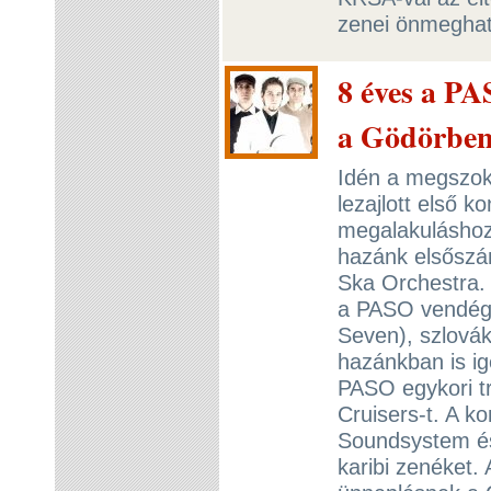
zenei önmeghat
8 éves a PA
a Gödörbe
Idén a megszok
lezajlott első 
megalakuláshoz 
hazánk elsőszá
Ska Orchestra.
a PASO vendégül
Seven), szlovák
hazánkban is ig
PASO egykori tr
Cruisers-t. A k
Soundsystem és
karibi zenéket. 