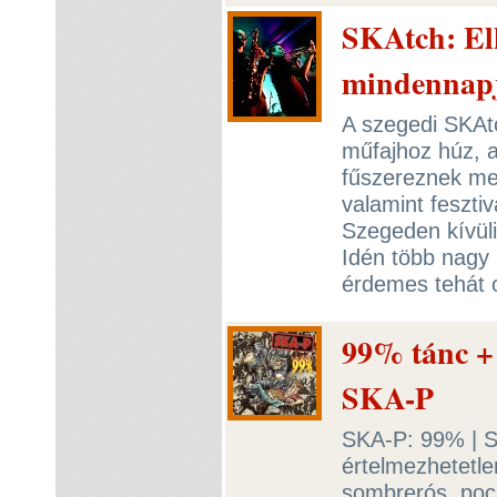
SKAtch: Elk
mindennapj
A szegedi SKAtc
műfajhoz húz, 
fűszereznek me
valamint feszti
Szegeden kívüli
Idén több nagy h
érdemes tehát o
99% tánc +
SKA-P
SKA-P: 99% | Sp
értelmezhetetle
sombrerós, poc