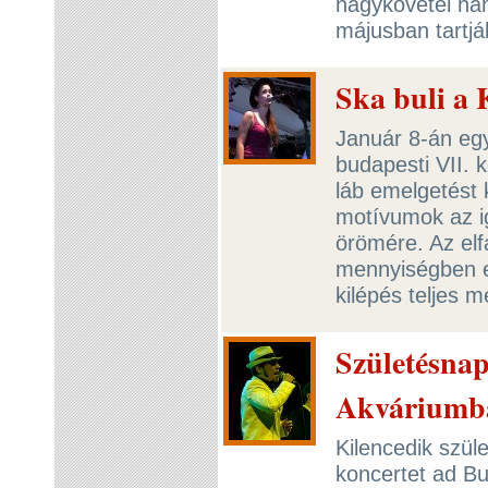
nagykövetei ham
májusban tartj
Ska buli a 
Január 8-án egy
budapesti VII. 
láb emelgetést 
motívumok az i
örömére. Az elf
mennyiségben el
kilépés teljes 
Születésnap
Akváriumb
Kilencedik szü
koncertet ad B