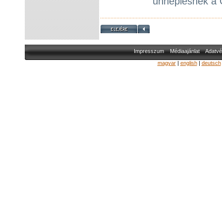
ünneplésnek a 
Impresszum
Médiaajánlat
Adatvé
magyar
|
english
|
deutsch