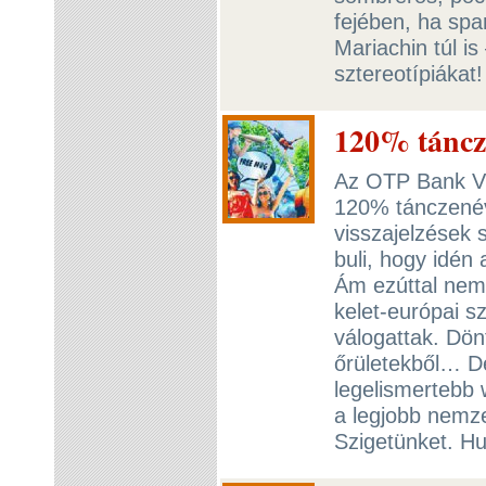
fejében, ha spa
Mariachin túl i
sztereotípiákat
120% táncz
Az OTP Bank Vi
120% tánczenéve
visszajelzések 
buli, hogy idén
Ám ezúttal nem
kelet-európai sz
válogattak. Dön
őrületekből… De
legelismertebb 
a legjobb nemze
Szigetünket. H