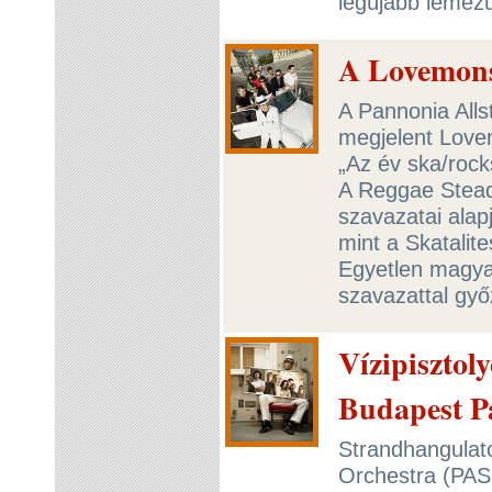
legújabb lemezü
A Lovemons
A Pannonia All
megjelent Love
„Az év ska/rock
A Reggae Stead
szavazatai alap
mint a Skatalit
Egyetlen magya
szavazattal gy
Vízipisztol
Budapest P
Strandhangulato
Orchestra (PASO