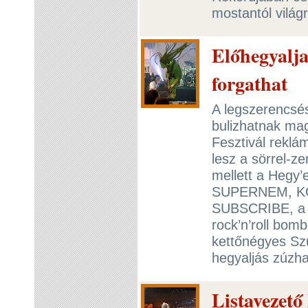
mostantól világ
Előhegyalja
forgathat
A legszerencsé
bulizhatnak mag
Fesztivál reklá
lesz a sörrel-z
mellett a Hegy
SUPERNEM, K
SUBSCRIBE, a 
rock’n’roll bo
kettőnégyes Sz
hegyaljás zúzha
Listavezető