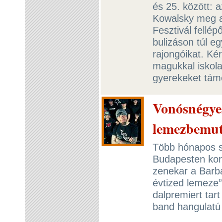
és 25. között: a
Kowalsky meg a
Fesztivál fellé
bulizáson túl e
rajongóikat. Ké
magukkal iskola
gyerekeket tá
Vonósnégye
lemezbemut
Több hónapos sz
Budapesten kon
zenekar a Barb
évtized lemeze”
dalpremiert tart
band hangulatú