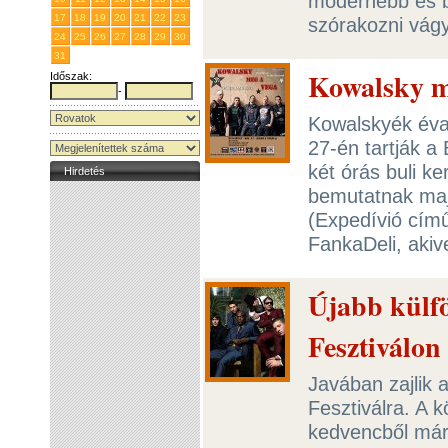
modernebb és b
17
18
19
20
21
22
23
szórakozni vág
24
25
26
27
28
29
30
31
1
2
3
4
5
6
Kowalsky m
Időszak:
-
Kowalskyék éva
27-én tartják a
két órás buli k
Hirdetés
bemutatnak maj
(Expedívió című
FankaDeli, akive
Újabb külfö
Fesztiválon 
Javában zajlik 
Fesztiválra. A 
kedvencből már 