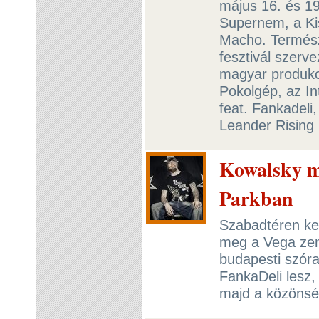
május 16. és 19
Supernem, a Kis
Macho. Termész
fesztivál szerv
magyar produkci
Pokolgép, az In
feat. Fankadeli,
Leander Rising 
Kowalsky m
Parkban
Szabadtéren kez
meg a Vega zen
budapesti szóra
FankaDeli lesz, 
majd a közöns