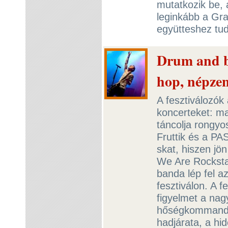
mutatkozik be,
leginkább a Gra
együtteshez tu
Drum and ba
hop, népzen
A fesztiválozók
koncerteket: ma
táncolja rongyo
Fruttik és a P
skat, hiszen jö
We Are Rocksta
banda lép fel a
fesztiválon. A f
figyelmet a nag
hőségkommandó
hadjárata, a hi