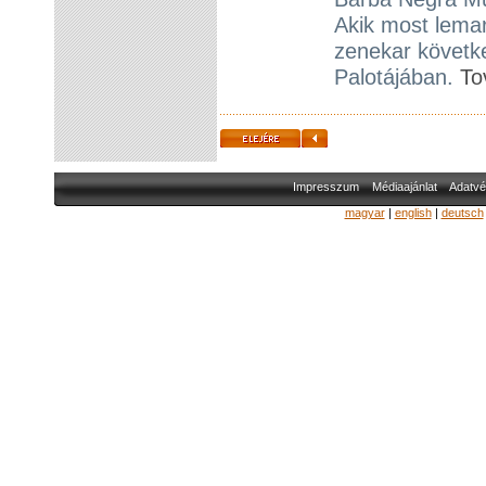
Akik most lema
zenekar követk
Palotájában.
To
Impresszum
Médiaajánlat
Adatvé
magyar
|
english
|
deutsch