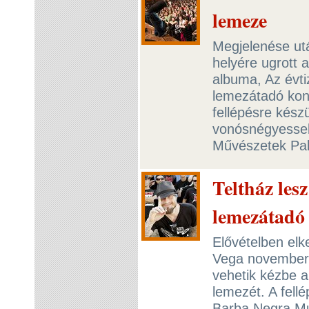
lemeze
Megjelenése utá
helyére ugrott 
albuma, Az évti
lemezátadó kon
fellépésre kész
vonósnégyessel 
Művészetek Pal
Teltház les
lemezátadó
Elővételben elk
Vega november 2
vehetik kézbe a
lemezét. A fell
Barba Negra Mu