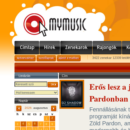
3422 zenekar 12339 letölt
Listázás
Cím
Erős lesz a
Pardonban
Naptár
Fennállásának t
2026.
augusztus
h
k
sz
cs
p
sz
v
programját kínál
29
31
2
27
28
30
1
Zöld Pardon, am
4
6
3
5
7
8
9
10
11
12
13
14
15
16