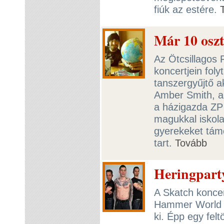
fiúk az estére.
Már 10 oszt
Az Ötcsillagos 
koncertjein fol
tanszergyűjtő a
Amber Smith, a
a házigazda ZP 
magukkal iskola
gyerekeket tám
tart.
Tovább
Heringpart
A Skatch koncer
Hammer World 
ki. Épp egy fel