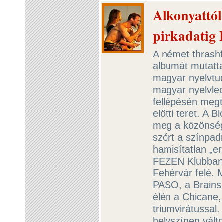
Alkonyattól
pirkadatig
A német thrash
albumát mutat
magyar nyelvtudá
magyar nyelvle
fellépésén meg
előtti teret. A 
meg a közönség
szórt a színpad
hamisítatlan „e
FEZEN Klubban.
Fehérvár felé. 
PASO, a Brains 
élén a Chicane
triumvirátussal
helyszínen vált