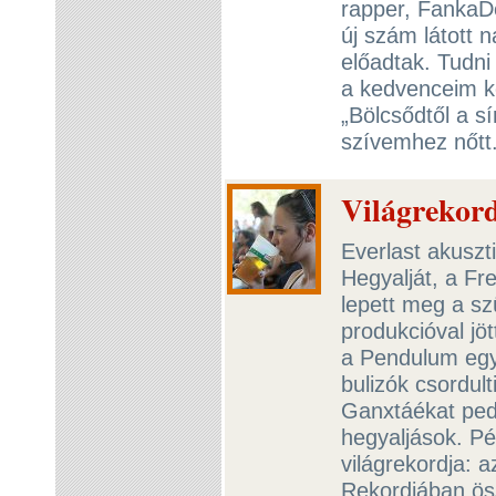
rapper, FankaDe
új szám látott n
előadtak. Tudni
a kedvenceim k
„Bölcsődtől a s
szívemhez nőt
Világrekor
Everlast akuszt
Hegyalját, a Fr
lepett meg a sz
produkcióval jö
a Pendulum egy
bulizók csordult
Ganxtáékat ped
hegyaljások. Pé
világrekordja: 
Rekordjában öss