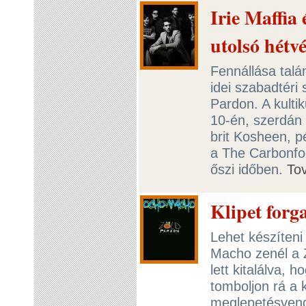
Irie Maffia
utolsó hétv
Fennállása talá
idei szabadtéri
Pardon. A kulti
10-én, szerdán
brit Kosheen, p
a The Carbonfoo
őszi időben.
To
Klipet for
Lehet készíteni
Macho zenél a 
lett kitalálva, h
tomboljon rá a
meglepetésvendé