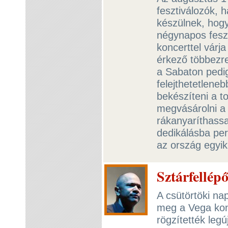
fesztiválozók, 
készülnek, hogy
négynapos fesz
koncerttel vár
érkező többezre
a Sabaton pedig
felejthetetleneb
bekészíteni a 
megvásárolni a 
rákanyaríthass
dedikálásba pe
az ország egyik
Sztárfellép
A csütörtöki n
meg a Vega kon
rögzítették leg