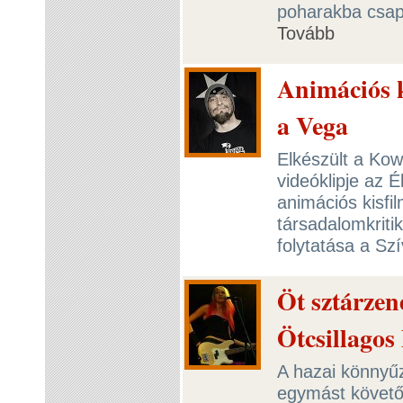
poharakba csapo
Tovább
Animációs k
a Vega
Elkészült a Ko
videóklipje az 
animációs kisfi
társadalomkriti
folytatása a S
Öt sztárzene
Ötcsillagos
A hazai könnyűze
egymást követő