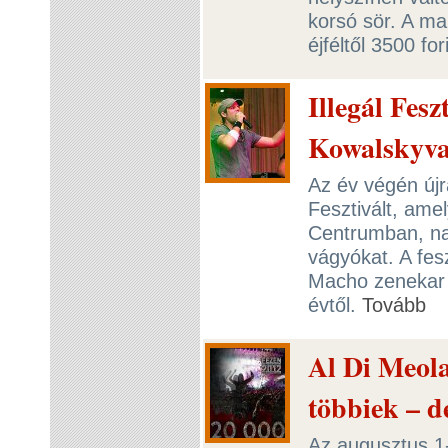
korsó sör. A ma
éjféltől 3500 f
Illegál Fes
Kowalskyva
Az év végén újr
Fesztivált, ame
Centrumban, nag
vágyókat. A fes
Macho zenekar 
évtől.
Tovább
Al Di Meola
többiek – 
Az augusztus 1