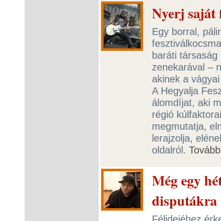
Nyerj saját
Egy borral, pálin
fesztiválkocsma,
baráti társaság 
zenekarával – n
akinek a vágyai
A Hegyalja Fesz
álomdíjat, aki 
régió kúlfaktora
megmutatja, elm
lerajzolja, eléne
oldalról.
Tovább
Még egy hét
disputákra
Félidejéhez érk