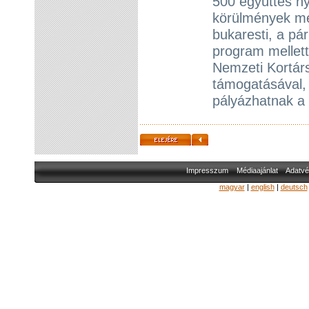
500 együttes ny
körülmények me
bukaresti, a pár
program mellett
Nemzeti Kortár
támogatásával,
pályázhatnak a 
Impresszum
Médiaajánlat
Adatvé
magyar
|
english
|
deutsch