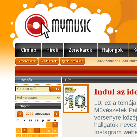
3422 zenekar 12339 letölt
Listázás
Cím
Indul az id
10: ez a témája
Naptár
Művészetek Palo
2026.
augusztus
versenyre közép
h
k
sz
cs
p
sz
v
hallgatók nevez
29
31
2
27
28
30
1
4
6
Instagram webe
3
5
7
8
9
10
11
12
13
14
15
16