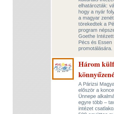
elhatározták: 
hogy a nyár fol
a magyar zenét.
törekedtek a P
program népszer
Goethe Intézett
Pécs és Essen 
promotálására.
Három külfö
könnyűzené
A Párizsi Magyar
először a konce
Ünnepe alkalm
egyre több – ta
intézet csatlak