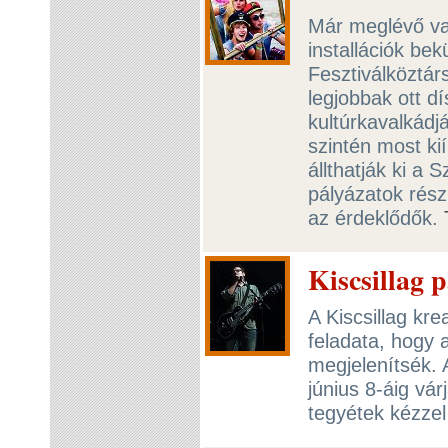
Már meglévő va
installációk bek
Fesztiválköztár
legjobbak ott d
kultúrkavalkádj
szintén most kií
állthatják ki a
pályázatok rész
az érdeklődők.
Kiscsillag p
A Kiscsillag kre
feladata, hogy 
megjelenítsék. 
június 8-áig vá
tegyétek kézzel