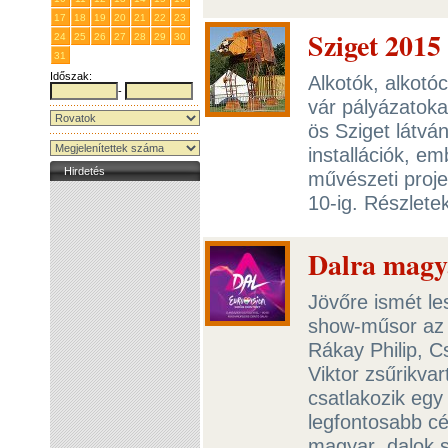
17
18
19
20
21
22
23
Sziget 2015
24
25
26
27
28
29
30
31
1
2
3
4
5
6
Időszak:
Alkotók, alkotó
-
vár pályázatoka
ös Sziget látvá
installációk, e
Hirdetés
művészeti proje
10-ig. Részlete
Dalra magy
Jövőre ismét le
show-műsor az M
Rákay Philip, 
Viktor zsűrikvar
csatlakozik egy
legfontosabb cé
magyar dalok s