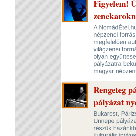
Figyelem! Ú
zenekarok
A NomádÉtel.hu
népzenei forrás
megfelelően aut
világzenei formá
olyan együttese
pályázatra bek
magyar népzen
Rengeteg p
pályázat ny
Bukarest, Páriz
Ünnepe pályázat
részük hazánkba
kulturális intéz