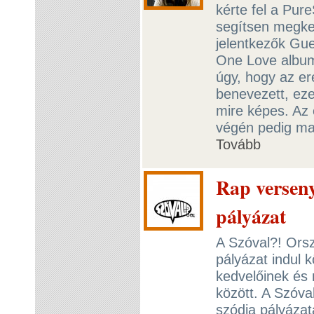
kérte fel a Pu
segítsen megker
jelentkezők Gue
One Love albumr
úgy, hogy az er
benevezett, eze
mire képes. Az 
végén pedig mag
Tovább
Rap verseny 
pályázat
A Szóval?! Ors
pályázat indul 
kedvelőinek és 
között. A Szóva
szódia pályázat