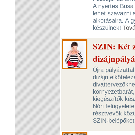
A nyertes Busa 
lehet szavazni 
alkotásaira. A g
készülnek!
Tov
SZIN: Két z
dizájnpályá
Újra pályázatta
dizájn elkötelez
divattervezőkne
környezetbarát,
kiegészítők kés
Nóri felügyelete
résztvevők közül
SZIN-belépőket