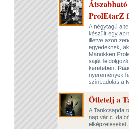
Átszabható
ProlEtarZ f
A négytagú alt
készült egy apr
illetve azon ze
egyedeknek, aki
Manökken Prolet
saját feldolgoz
keretében. Ráa
nyeremények fe
színpadolás a
Ötletelj a 
A Tankcsapda ta
nap vár c. dalbó
elképzeléseket.