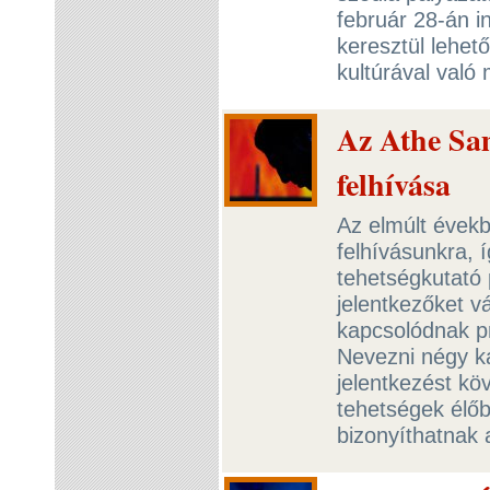
február 28-án i
keresztül lehet
kultúrával val
Az Athe Sam
felhívása
Az elmúlt évekb
felhívásunkra, 
tehetségkutató
jelentkezőket v
kapcsolódnak pr
Nevezni négy ka
jelentkezést köv
tehetségek élőb
bizonyíthatnak