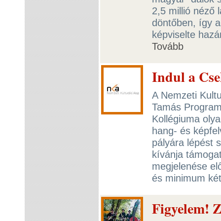
2,5 millió néző
döntőben, így a
képviselte hazá
Tovább
Indul a Cs
A Nemzeti Kultu
Tamás Program 
Kollégiuma oly
hang- és képfel
pályára lépést
kívánja támogatn
megjelenése el
és minimum két 
Figyelem! Z