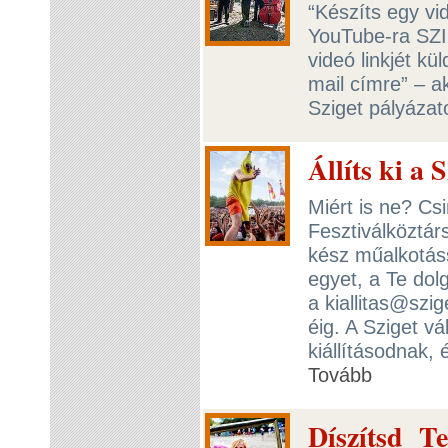
“Készíts egy vi
YouTube-ra SZI
videó linkjét kü
mail címre” – ak
Sziget pályázato
Állíts ki a 
Miért is ne? Csin
Fesztiválköztár
kész műalkotáss
egyet, a Te dol
a kiallitas@szi
éig. A Sziget vál
kiállításodnak,
Tovább
Díszítsd Te 