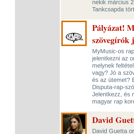
nekik március 25
Tankcsapda tör
Pályázat! 
szövegírók 
MyMusic-os rap
jelentkezni az 
melynek feltéte
vagy? Jó a szöv
és az ütemet? 
Disputa-rap-szó
Jelentkezz, és 
magyar rap koro
David Guet
David Guetta on