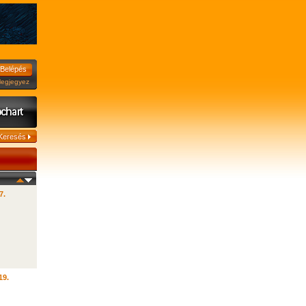
jegyez
7.
19.