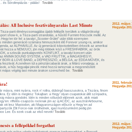
.. és Sörolimpiázás - piálás!
Tovább
lás: All Inclusive fesztiválnyaralás Last Minute
2012. május 
Hegyalja 201
 Tisza-parti élménycsomagjába újabb fellépők kerültek a világörökségi
port show-k, a Tisza-parti strandolás, a hűsítő Furmint-fröccsök mellé. Az
a Hegy’en tör fel: a tavalyi „Scooter-őrület” után több ezernyien
és minden generáció számára himnuszként élő Forever young-ra, amikor
genda, az ALPHAVILLE. Az új generáció képviseletében érkezik az amerikai
t hozza a NEMJUCI, jön még többek közt a FRESHFABRIK, az örök
, a szlovák punkalapvetés KONFLIKT, a tavalyi koncert után
IA, az ANIMA SOUND SYSTEM, a VAD FRUTTIK, a MAGASHEGYI
ORI & LOVE BAND, a DEPRESSZIÓ, a BЁLGA, az EDDA MŰVEK, és
fesztivál. A zenéken túl a pénztárcabarát árak, a félárú vonatjegy, a
ások, a hűs hegyaljai pincék mind hozzá tartoznak a megzenésített
et május végéig last minute árakon szerezhető be.
Tovább
ára!
2011. február
Hegyalja 201
r másra, mint nyárra, rock n’ rollra, dübörgő basszusokra, a Tiszára, finom
likra. Ez idén is meglesz Tokajban: a Hegy’ olyan csapatokat állít színpadra,
ig másra gondolni. Idén is minden stílusból eljönnek azok, akik miatt
egy’en: riffelős-csajozós rocknak jön az új AC/DC, az ausztrál Airbourne,
k ott lesz Mastodon, aki Magyarországon először a Hegy’en ad
artyzók Elit Force-nak örülhetnek, igazi kuriózumként pedig jön
ox Lee. És ezek csak az első nevek!
Tovább
ncsés a fellépőkkel forgathat
2012. május 
Hegyalja 201
ások már május végén bulizhatnak magyar kedvenceikkel, a Borsodi