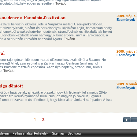
durrogtatott közhely ebben az esetben.
Tovább
smedence a Pannónia-fesztiválon
2009. május 
Események
tivál helyszíni előkészületei a Várpalota melletti Cseri-parkerdőben.
, füvet nyírnak, a sátor és parkolóhelyek kijelölése zajlik, hamarosan pedig
nna homokból a wakeskate-bemutatónak, strandfocinak és röplabdának helyet
 csütörtökön kezdődik olyan nagyágyúk koncertjével, mint a Tankcsapda, a
 és a szervezők kedvéért összeálló Nyers.
Tovább
vál
2009. május 
Események
zene-rajongónak: idén sem marad élőzenei fesztivál nélkül a Balaton! No
ilág)! A helyszín ezúttal is a Zánkai Ifjúsági Centrum (amit már jól
as Balatone fesztivál kapcsán). Azaz újra napfény, strand, buli, bikinis
ne!
Tovább
ága döntött
2009. február
Események
ői úgy határoztak, a nézőkre bízzák, hogy kik lépjenek fel a május 28-tól
dezésre kerülő nyárindító bulin. Nos, ez nagyon jól sikerült, ugyanis
 ember szavazott és döntötte el, hogy kiket akar látni a 4 színpadon. A lista
2
1
delem
Felhasználási Feltételek
Sitemap
Segítség