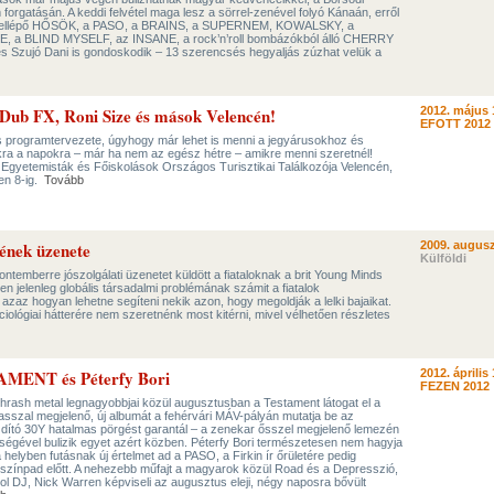
 forgatásán. A keddi felvétel maga lesz a sörrel-zenével folyó Kánaán, erről
en fellépő HŐSÖK, a PASO, a BRAINS, a SUPERNEM, KOWALSKY, a
a BLIND MYSELF, az INSANE, a rock’n’roll bombázókból álló CHERRY
s Szujó Dani is gondoskodik – 13 szerencsés hegyaljás zúzhat velük a
Dub FX, Roni Size és mások Velencén!
2012. május 
EFOTT 2012
programtervezete, úgyhogy már lehet is menni a jegyárusokhoz és
ra a napokra – már ha nem az egész hétre – amikre menni szeretnél!
z Egyetemisták és Főiskolások Országos Turisztikai Találkozója Velencén,
en 8-ig.
Tovább
nek üzenete
2009. augusz
Külföldi
temberre jószolgálati üzenetet küldött a fiataloknak a brit Young Minds
en jelenleg globális társadalmi problémának számit a fiatalok
zaz hogyan lehetne segíteni nekik azon, hogy megoldják a lelki bajaikat.
lógiai hátterére nem szeretnénk most kitérni, mivel vélhetően részletes
MENT és Péterfy Bori
2012. április 
FEZEN 2012
hrash metal legnagyobbjai közül augusztusban a Testament látogat el a
sszal megjelenő, új albumát a fehérvári MÁV-pályán mutatja be az
ító 30Y hatalmas pörgést garantál – a zenekar ősszel megjelenő lemezén
égével bulizik egyet azért közben. Péterfy Bori természetesen nem hagyja
helyben futásnak új értelmet ad a PASO, a Firkin ír őrületére pedig
színpad előtt. A nehezebb műfajt a magyarok közül Road és a Depresszió,
ol DJ, Nick Warren képviseli az augusztus eleji, négy naposra bővült