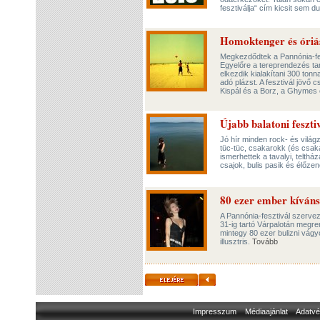
fesztiválja“ cím kicsit sem 
Homoktenger és óriá
Megkezdődtek a Pannónia-fesz
Egyelőre a tereprendezés tart
elkezdik kialakítani 300 to
adó plázst. A fesztivál jövő
Kispál és a Borz, a Ghymes
Újabb balatoni feszti
Jó hír minden rock- és világ
tüc-tüc, csakarokk (és csakav
ismerhettek a tavalyi, teltház
csajok, bulis pasik és élőze
80 ezer ember kíváns
A Pannónia-fesztivál szervez
31-ig tartó Várpalotán megren
mintegy 80 ezer bulizni vágyó
illusztris.
Tovább
Impresszum
Médiaajánlat
Adatvé