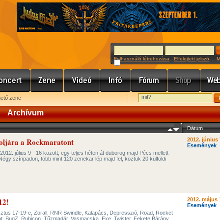
Felhasználó létrehozása
Elfelejtett jelszó
Meg
hető zene
Archívum
Dátum
toljára a Rockmaratont
2012. június 
Események
2012. július 9 - 16 között, egy teljes héten át dübörög majd Pécs mellett
gy színpadon, több mint 120 zenekar lép majd fel, köztük 20 külföldi
012!
2012. május 
Események
tus 17-19-e, Zorall, RNR Swindle, Kalapács, Depresszió, Road, Rocket
t, BugZ, Rubicon, Tűzmadár, Vasmacska, Exe, Twister, Fekete Bárány,