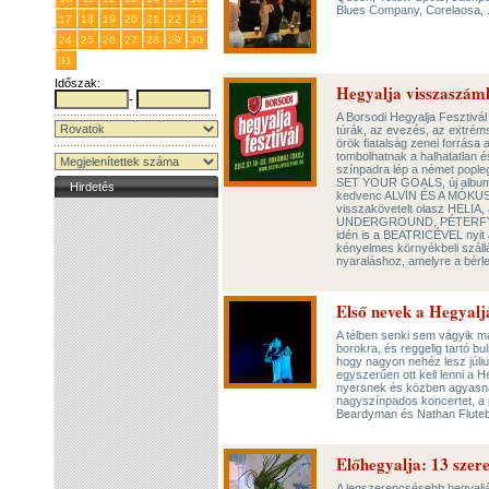
Blues Company, Corelaosa, .
17
18
19
20
21
22
23
24
25
26
27
28
29
30
31
1
2
3
4
5
6
Időszak:
Hegyalja visszaszámlá
-
A Borsodi Hegyalja Fesztivál
túrák, az evezés, az extréms
örök fiatalság zenei forrása 
tombolhatnak a halhatatlan 
színpadra lép a német pople
SET YOUR GOALS, új albumá
Hirdetés
kedvenc ALVIN ÉS A MÓKUSOK
visszakövetelt olasz HEL
UNDERGROUND, PÉTERFY B
idén is a BEATRICÉVEL nyit a 
kényelmes környékbeli száll
nyaraláshoz, amelyre a bérl
Első nevek a Hegyalj
A télben senki sem vágyik má
borokra, és reggelig tartó bu
hogy nagyon nehéz lesz július
egyszerűen ott kell lenni a H
nyersnek és közben agyasna
nagyszínpados koncertet, a p
Beardyman és Nathan Fluteb
Előhegyalja: 13 szere
A legszerencsésebb hegyalj