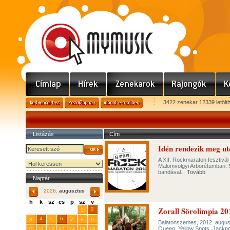
3422 zenekar 12339 letölt
Listázás
Cím
Idén rendezik meg u
A XII. Rockmaraton fesztivál 
Malomvölgyi Arborétumban. Né
bandával.
Tovább
Naptár
2026.
augusztus
h
k
sz
cs
p
sz
v
Zorall Sörolimpia 2
29
31
2
27
28
30
1
4
6
3
5
7
8
9
Balatonszemes, 2012. augusz
Queen, Yellow Spots, Jackpo
10
11
12
13
14
15
16