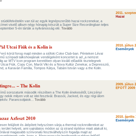
b
2011. szepte
Hazai
stúdiófelvételén van túl az egyik legnépszerűbb hazai rockzenekar, a
címet viselő album négy hónapig készült a Super Size Recordingban teljes
szeptember 5-én tárták a nyilvánosság elé.
Tovább
 Pál Utcai Fiúk és a Kolin is
2010. július 
Események
Feró körül forog majd minden a siófoki Coke Club-ban. Pénteken Lévai
mű színpadi talkshowjának vendégeként koncertet is ad „a nemzet
ig az MTV Icon program keretében olyan kiváló előadók tisztelegnek
 Utcai Fiúk, Copy Con, Marót Viki és a Nova Kultúr Zenekar, a Depresszió,
nd, a Karaván Família, Tompos Kátya, Tabáni István vagy a the Kolin.
tingre... – The Kolin
2009. július 
EFOTT 2009
mű sorozatunk második részében a The Kolin énekesétől, Linczényi
y nekik milyen volt az idei fesztivál. Brassói, Jacked, és egy régi álom
ektív. Parancsoljatok...
Tovább
 azaz Azfeszt 2010
2010. április 
Események
en felújított és átépített helyszínen várja a thermal rocknrollereket az
 terület helyett, ami sajnálatos módon az új strand építése miatt alakult ki,
óriával magasabb színvonalú fesztiválhelyszín fogadja majd az
gyetértenek vele, hogy a „Magyarország legdinamikusabban fejlődő