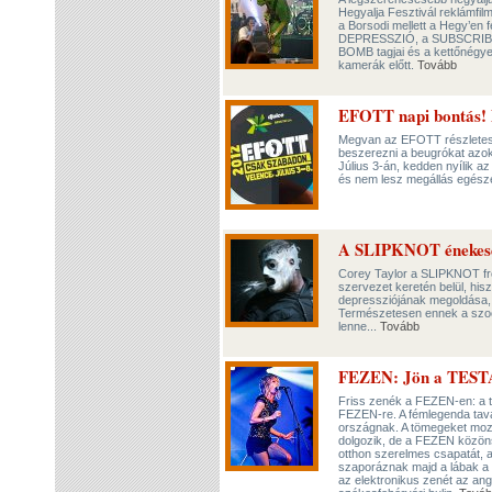
Hegyalja Fesztivál reklámfilm
a Borsodi mellett a Hegy’
DEPRESSZIÓ, a SUBSCRIBE, 
BOMB tagjai és a kettőnégye
kamerák előtt.
Tovább
EFOTT napi bontás! 
Megvan az EFOTT részletes 
beszerezni a beugrókat azok
Július 3-án, kedden nyílik a
és nem lesz megállás egész
A SLIPKNOT énekesé
Corey Taylor a SLIPKNOT fron
szervezet keretén belül, hisz
depressziójának megoldása, a
Természetesen ennek a szocio
lenne...
Tovább
FEZEN: Jön a TESTA
Friss zenék a FEZEN-en: a t
FEZEN-re. A fémlegenda tava
országnak. A tömegeket mozd
dolgozik, de a FEZEN közöns
otthon szerelmes csapatát, a 
szaporáznak majd a lábak a 
az elektronikus zenét az ang