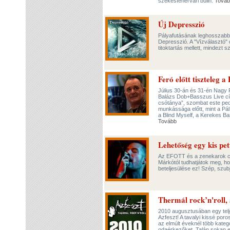
székesfehérvári bulin.
Továb
Új Depresszió
Pályafutásának leghosszabb 
Depresszió. A "Vízválasztó" 
titoktartás mellett, mindezt 
Feró előtt tiszteleg a
Július 30-án és 31-én Nagy 
Balázs Dob+Basszus Live cí
csótánya”, szombat este ped
munkássága előtt, mint a Pál
a Blind Myself, a Kerekes Ba
Tovább
Lehetőség egy kis pet
Az EFOTT és a zenekarok cí
Márkótól tudhatjátok meg, hog
beteljesülése ez! Szép, szubj
Thermál rock’n'roll,
2010 augusztusában egy teljes
Azfeszt! A tavalyi kissé poros
az elmúlt éveknél több kateg
odaérkezőket. Talán sokan e