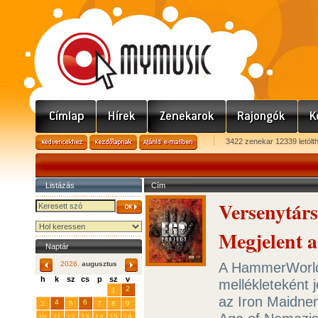
3422 zenekar 12339 letölt
Listázás
Cím
Versenytár
Megjelent 
Naptár
A HammerWorld
2026.
augusztus
h
k
sz
cs
p
sz
v
mellékleteként 
29
31
2
27
28
30
1
az Iron Maidnem
4
6
3
5
7
8
9
10
11
12
13
14
15
16