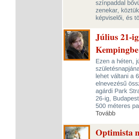
színpaddal bőv
zenekar, köztü
képviselői, és t
Július 21-i
Kempingb
Ezen a héten, j
születésnapján
lehet váltani a
elnevezésű össz
agárdi Park St
26-ig, Budapestt
500 méteres pa
Tovább
Optimista ny