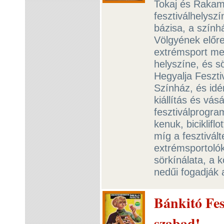
Tokaj és Rakama
fesztiválhelyszí
bázisa, a szính
Völgyének előre
extrémsport me
helyszíne, és s
Hegyalja Feszti
Színház, és idé
kiállítás és vá
fesztiválprogra
kenuk, biciklifl
míg a fesztivált
extrémsportolók
sörkínálata, a 
nedűi fogadják 
Bánkitó Fesz
szabad!