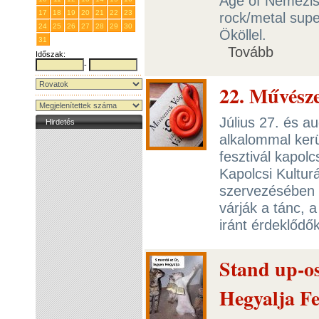
Age of Nemezis j
17
18
19
20
21
22
23
rock/metal sup
24
25
26
27
28
29
30
Ököllel.
31
1
2
3
4
5
6
Tovább
Időszak:
-
22. Művész
Július 27. és a
Hirdetés
alkalommal ker
fesztivál kapolc
Kapolcsi Kultur
szervezésében 
várják a tánc, 
iránt érdeklődő
Stand up-os
Hegyalja Fe