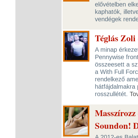
elővételben elke
kaphatók, illet
vendégek rende
Téglás Zoli
A minap érkezett
Pennywise front
összeesett a s
a With Full For
rendelkező amer
hátfájdalmakra 
rosszullétét.
To
Masszírozz 
Soundon! D
A 2012-es Bala