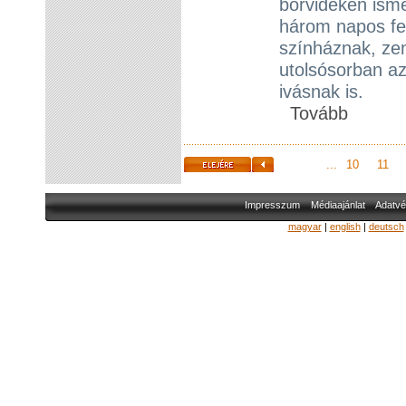
borvidékén ismét
három napos fes
színháznak, z
utolsósorban az
ivásnak is.
Tovább
...
10
11
Impresszum
Médiaajánlat
Adatvé
magyar
|
english
|
deutsch