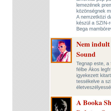
lemezének premi
közönségnek mu
A nemzetközi d
készül a SZIN-r
Bega mambórevüj
Nem indult 
Sound
Tegnap este, a f
félbe Ákos legfr
igyekezett kitar
tessékelve a sz
életveszélyessé
A Booka Sh