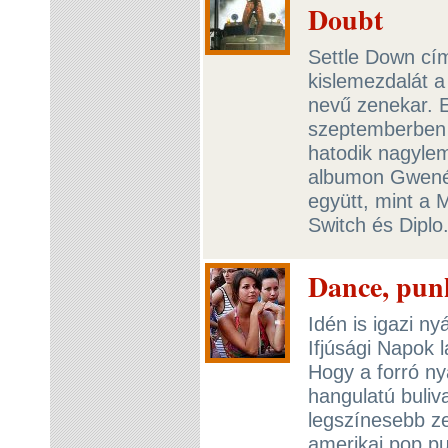
Doubt
Settle Down cím
kislemezdalát a
nevű zenekar. E
szeptemberben
hatodik nagylem
albumon Gwenék
együtt, mint a 
Switch és Dipl
Dance, pun
Idén is igazi n
Ifjúsági Napok 
Hogy a forró ny
hangulatú buliv
legszínesebb ze
amerikai pop pun