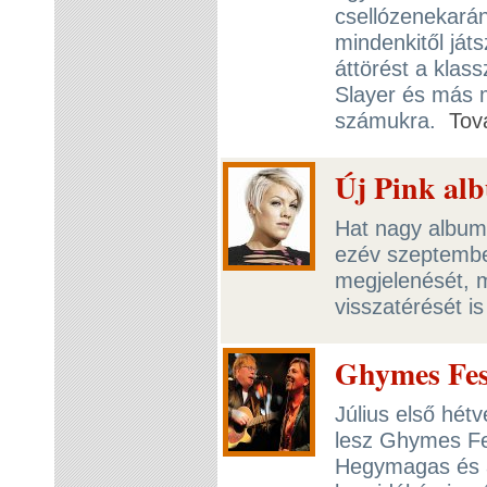
csellózenekarán
mindenkitől játs
áttörést a klass
Slayer és más 
számukra.
Tov
Új Pink al
Hat nagy album 
ezév szeptembe
megjelenését, 
visszatérését is
Ghymes Fes
Július első hét
lesz Ghymes Fes
Hegymagas és 