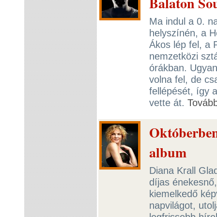
Balaton So
Ma indul a 0. na
helyszínén, a 
Ákos lép fel, a
nemzetközi sztár
órákban. Ugyani
volna fel, de c
fellépését, így
vette át.
Továb
Októberben 
album
Diana Krall Gl
díjas énekesnő,
kiemelkedő képv
napvilágot, uto
legfrissebb híre