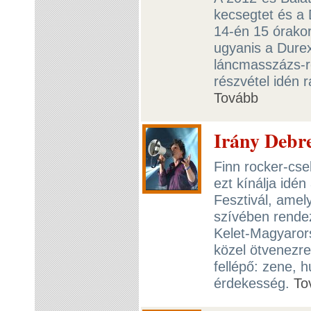
kecsegtet és a 
14-én 15 órakor
ugyanis a Durex
láncmasszázs-r
részvétel idén r
Tovább
Irány Debre
Finn rocker-cse
ezt kínálja idé
Fesztivál, amel
szívében rendez
Kelet-Magyarors
közel ötvenezre
fellépő: zene,
érdekesség.
To