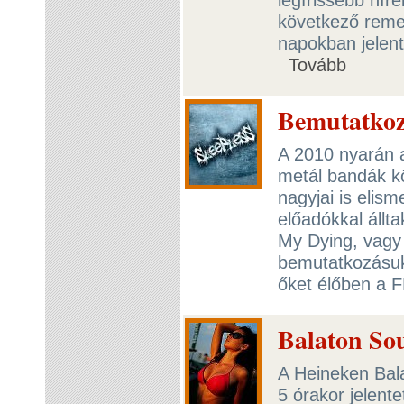
következő reme
napokban jelen
Tovább
Bemutatkoz
A 2010 nyarán a
metál bandák k
nagyjai is elis
előadókkal állt
My Dying, vagy 
bemutatkozásuk
őket élőben a
Balaton Sou
A Heineken Bala
5 órakor jelent