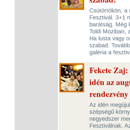
Csütörtökön, a n
Fesztivál. 3+1 
barátság. Még k
Toldi Moziban,
Ha lusta vagy o
szabad. Tovább 
galéria a feszti
Fekete Zaj
idén az au
rendezvény
Az idén megúju
szépségű körny
negyedszer meg
Fesztiválnak. A