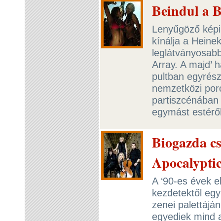
Beindul a 
Lenyűgöző képi 
kínálja a Heine
leglátványosabb
Array. A majd’
pultban egyrész
nemzetközi poro
partiszcénában 
egymást estérő
Biogazda cs
Apocalypti
A ‘90-es évek e
kezdetektől egy 
zenei palettájá
egyediek mind a