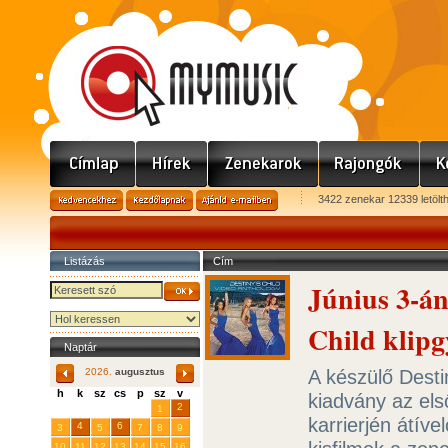
3422 zenekar 12339 letölt
Listázás
Cím
Június 3-án
Child klip
Naptár
A készülő Desti
2026.
augusztus
h
k
sz
cs
p
sz
v
kiadvány az els
29
31
2
27
28
30
1
karrierjén átível
4
6
3
5
7
8
9
10
11
12
13
14
15
16