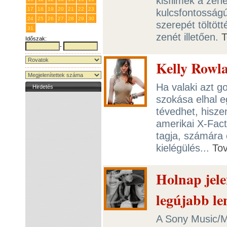
kisfilmek a zene
17
18
19
20
21
22
23
kulcsfontosság
24
25
26
27
28
29
30
szerepét töltöt
31
1
2
3
4
5
6
zenét illetően.
T
Időszak:
-
Kelly Rowla
Ha valaki azt g
Hirdetés
szokása elhal e
tévedhet, hisze
amerikai X-Fact
tagja, számára 
kielégülés...
To
Holnap jele
legújabb l
A Sony Music/M