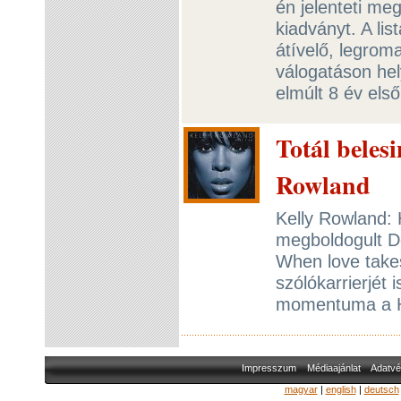
én jelenteti me
kiadványt. A lis
átívelő, legroma
válogatáson hel
elmúlt 8 év első
Totál beles
Rowland
Kelly Rowland: 
megboldogult De
When love takes
szólókarrierjét 
momentuma a H
Impresszum
Médiaajánlat
Adatvé
magyar
|
english
|
deutsch