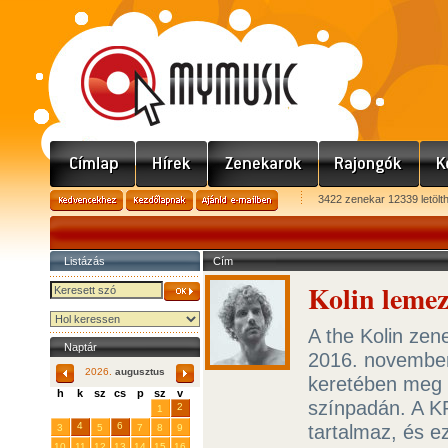
3422 zenekar 12339 letölt
Listázás
Cím
Kolin leme
A the Kolin zen
Naptár
2016. november
2026.
augusztus
keretében meg 
h
k
sz
cs
p
sz
v
színpadán. A 
29
31
2
27
28
30
1
4
6
tartalmaz, és ez
3
5
7
8
9
10
11
12
13
14
15
16