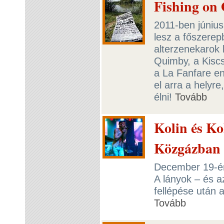
Fishing on 
2011-ben június
lesz a főszerep
alterzenekarok 
Quimby, a Kiscsi
a La Fanfare e
el arra a helyre
élni!
Tovább
Kolin és Ko
Közgázban
December 19-én 
A lányok – és a
fellépése után a
Tovább