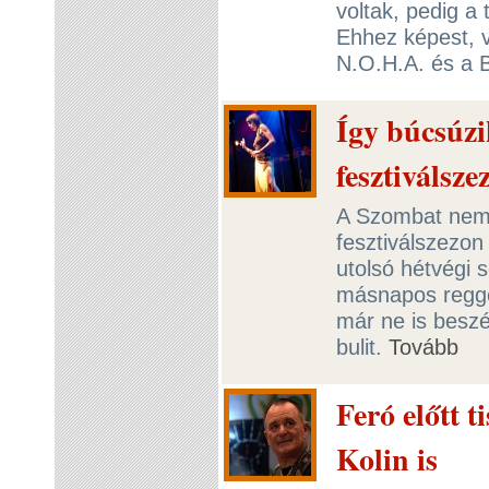
voltak, pedig a 
Ehhez képest, va
N.O.H.A. és a 
Így búcsúzi
fesztiválsze
A Szombat nemc
fesztiválszezon 
utolsó hétvégi s
másnapos reggel
már ne is beszé
bulit.
Tovább
Feró előtt t
Kolin is