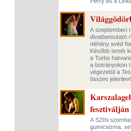
Perry és a Linki
Világgödörb
A szeptemberi 
divatbemutató 
néhány svéd fia
Később ismét k
a Turbo hatvana
a botrányokon t
végezetül a Te
összes jelenlev
Karszalagel
fesztiválján
A SZIN szombati
gumicsizma, s