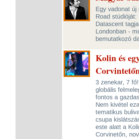
Egy vadonat új
Road stúdióját: 
Datascent tagjai
Londonban - mon
bemutatkozó da
Kolin és eg
Corvintető
3 zenekar, 7 fő
globális felmel
fontos a gazdas
Nem kivétel eza
tematikus buliva
csupa kislátszá
este alatt a Kol
Corvinetőn, no