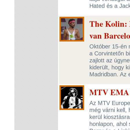
Hated és a Jack
The Kolin: 
van Barcel
Október 15-én 
a Corvintetőn bi
zajlott az úgyn
kiderült, hogy 
Madridban. Az 
MTV EMA –
Az MTV Europe 
még várni kell,
kerül kiosztásr
honlapon, ahol 