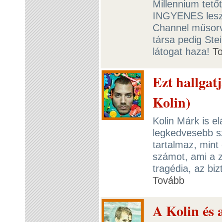
Millennium tető
INGYENES lesz!
Channel műsorv
társa pedig Stei
látogat haza!
T
Ezt hallgat
Kolin)
Kolin Márk is e
legkedvesebb s
tartalmaz, mint
számot, ami a 
tragédia, az biz
Tovább
A Kolin és 