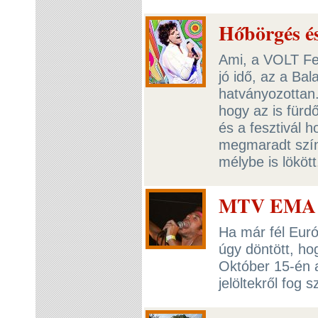
Hőbörgés é
Ami, a VOLT Fes
jó idő, az a B
hatványozottan.
hogy az is fürdő
és a fesztivál h
megmaradt színp
mélybe is lökött
MTV EMA a
Ha már fél Eur
úgy döntött, ho
Október 15-én 
jelöltekről fog s