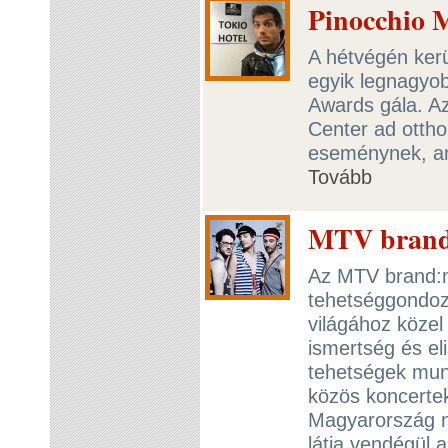
Pinocchio 
A hétvégén ker
egyik legnagy
Awards gála. A
Center ad otth
eseménynek, am
Tovább
MTV brand:
Az MTV brand:n
tehetséggondoz
világához közel
ismertség és eli
tehetségek munk
közös koncerte
Magyarország n
látja vendégül 