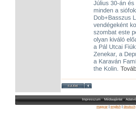
Július 30-án és
minden a siófo
Dob+Basszus Li
vendégeként kon
szombat este p
olyan kiváló el
a Pál Utcai Fiú
Zenekar, a Depr
a Karaván Famí
the Kolin.
Tová
Impresszum
Médiaajánlat
Adatvé
magyar
|
english
|
deutsch