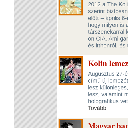
2012 a The Koli
szerint biztosa
előtt – április
hogy milyen is
társzenekarral 
on CIA. Ami gar
és itthonról, é
Kolin lemez
Augusztus 27-én
című új lemezét
lesz különlege
lesz, valamint
holografikus ve
Tovább
Magyar ban