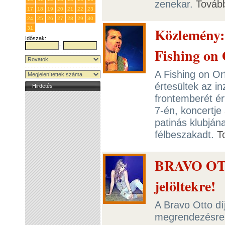
zenekar.
Továb
17
18
19
20
21
22
23
24
25
26
27
28
29
30
Közlemény: 
31
1
2
3
4
5
6
Időszak:
-
Fishing on
A Fishing on Orf
értesültek az in
Hirdetés
frontemberét ér
7-én, koncertje 
patinás klubján
félbeszakadt.
T
BRAVO OTTO
jelöltekre!
A Bravo Otto dí
megrendezésre,