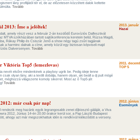
mert lány profiljától tér el, de az előzetesen közzétett dalok keltette
ülmúlta.
Tovább
ál 2013: Íme a jelöltek!
2013. január 
Hazai
 dalt, amely részt vesz a február 2-án kezdődő Eurovíziós Dalfesztivál
az MTVA székházában tartott sajtókonferencia keretein belül, Rúzsa Magdi,
ba, Rákay Philip és Csiszár Jenő a show négy tagú zsűri tagjának
nak a harminc dalnak a címe, amely közül egy biztosan képviseli majd
íziós Dalversenyen.
Tovább
er Viktória Top5 (lemezlovas)
2011. decemb
TOP 5
a nevét elsőre mindenkinek a playboy ugrik be. Pedig ideje lenne
sak olyan lány, aki a textilt dobálja, hanem olyan, aki beáll a dj pult mögé
ket, méghozzá világszerte komoly sikerrel. Most az ő Top5-jét
eg!
Tovább
 2012: már csak pár nap!
2012. június 
Események
l rendezik meg hazánk egyik legrangosabb zenei díjkiosztó gáláját, a Viva
ra 2012, Június 14-én 20.00 órakor kerül sor, a Pap László Budapest
zött, ahogy azt már megszokhattuk idén is rendkívül kiéleződött a verseny.
2012. május 