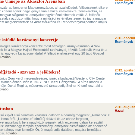
e Ünnepe az Akasztói Arénában
Események
 sztár ad koncertet Magyarországon, a hazai előadók fellépéseinek sikere
ar közönségnek nagy igénye van a hazai énekesekre, zenekarokra, és
 magyar slágerekre, amelyeket együtt énekelhetnek velük. A fellépők
ztálya azt bizonyítja, hogy a minőségi és értékes zene, és így a magyar
dezt megtekinthetitek az Akasztói Aréna és Rendezvényközpontban május
kstúdió karácsonyi koncertje
2011. decemb
Események
önleges karácsonyi koncertre most hétvégén, aranyvasárnap. A New
k fel a Magyar Hajnal Énekstúdió tanítványai, köztük Janicsák Veca és a
s, egy-egy karácsonyi dallal. A fellépő énekeseket egy 20 tagú Gospel
Tovább
átadó - szavazz a jelöltekre!
2012. április 
Események
 június 2-án kerül megrendezésre, ismét a budapesti Westend City Center
t minden évben, idén is INGYENES lesz! Házigazdák: A híres modell, a
e: Dukai Regina, műsorvezető társa pedig Steiner Kristóf lesz, aki a
ovább
ntusban
2011. augusz
Hazai
lső klipjét első hivatalos kislemez dalához a nemrég megjelent „A második X
ű lemezéről. „Labirintus” című új dalával és az ehhez forgatott,
vel mutatkozik be a nagyközönségnek, akik érzelmes dalain keresztül
ntus” viszont egy tempós szerzemény, amelynek alkotásában az énekesnő
szen ahogy már ismerjük Őt, önmagát adja dalaiban, magára formálja a
t is.
Tovább