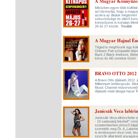
A Magyar Könnyűzen
Miközben egyre több külföldi
azt bizonyítja, hogy a magy
azokra az általuk megismert
sokszínűsége és eltérő koros
könnyűzene is kortalan.Min
26 és 27 között.
Tovább
A Magyar Hajnal Éne
Téged is meghívunk egy kül
Orleans Pub színpadán lépne
Back 2 Black énekese, Bebe i
kórus és élő zenekar kíséri.
BRAVO OTTO 2012 díj
A Bravo Otto díjátadó 2012.
Millennium tetőteraszán. Min
Music Channel műsorvezetőnőj
díjátadó miatt látogat haza!
T
Janicsák Veca labiri
Janicsák Veca elkészítette e
- 10 vadonatúj felvétel!” cím
szeptemberben érkező klipjé
szerették meg Őt. A „Labiri
is tevékenyen részt vett, hi
szerzők által letett anyagoka