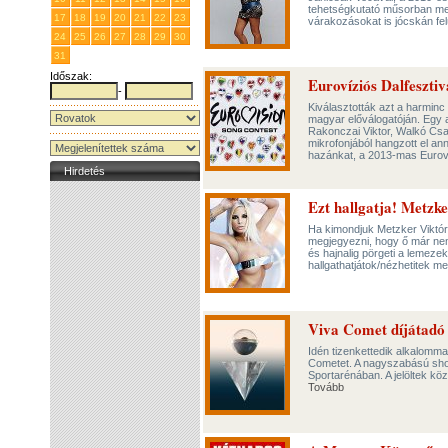
tehetségkutató műsorban megis
17
18
19
20
21
22
23
várakozásokat is jócskán fel
24
25
26
27
28
29
30
31
1
2
3
4
5
6
Időszak:
Eurovíziós Dalfesztiv
-
Kiválasztották azt a harminc
magyar előválogatóján. Egy 
Rakonczai Viktor, Walkó Csa
mikrofonjából hangzott el an
hazánkat, a 2013-mas Eurov
Hirdetés
Ezt hallgatja! Metzk
Ha kimondjuk Metzker Viktóri
megjegyezni, hogy ő már nem c
és hajnalig pörgeti a lemeze
hallgathatjátok/nézhetitek m
Viva Comet díjátadó
Idén tizenkettedik alkalomma
Cometet. A nagyszabású show
Sportarénában. A jelöltek kö
Tovább