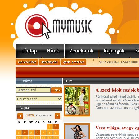
3422 zenekar 12339 letölt
Listázás
Cím
A szexi jelölt csajok
Pünkösd alkalmával biciklit r
körbekerekezték a Városliget
Liget csónakázótaván. Bici
Naptár
Cometen azonban csak egyikü
2026.
augusztus
h
k
sz
cs
p
sz
v
Veca világa, avagy eg
29
31
2
27
28
30
1
4
6
3
5
7
8
9
Vasárnap este 6-kor nagysza
Janicsák Vecával, a 2010-es 
10
11
12
13
14
15
16