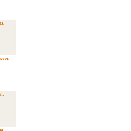
12.
er 24.
11.
16.