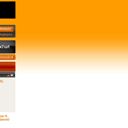
jegyez
21.
er 9.
zámoló