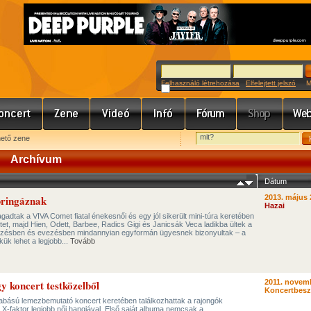
Felhasználó létrehozása
Elfelejtett jelszó
Meg
hető zene
Archívum
Dátum
 bringáznak
2013. május 
Hazai
agadtak a VIVA Comet fiatal énekesnői és egy jól sikerült mini-túra keretében
et, majd Hien, Odett, Barbee, Radics Gigi és Janicsák Veca ladikba ültek a
klizésben és evezésben mindannyian egyformán ügyesnek bizonyultak – a
k lehet a legjobb...
Tovább
y koncert testközelből
2011. novemb
Koncertbes
bású lemezbemutató koncert keretében találkozhattak a rajongók
X-faktor legjobb női hangjával. Első saját albuma nemcsak a