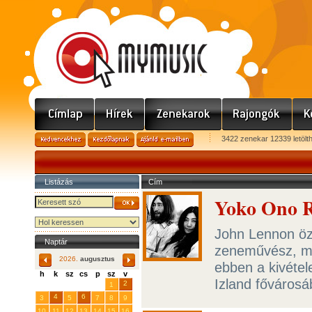
3422 zenekar 12339 letölt
Listázás
Cím
Yoko Ono Re
John Lennon öz
Naptár
zeneművész, mi
2026.
augusztus
ebben a kivétel
h
k
sz
cs
p
sz
v
Izland főváros
29
31
2
27
28
30
1
4
6
3
5
7
8
9
10
11
12
13
14
15
16