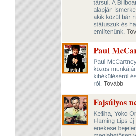
társul. A Billbo
alapján ismerk
akik közül bár 
státuszuk és h
említenünk.
To
Paul McCart
Paul McCartney
közös munkájár
kibéküléséről é
ról.
Tovább
Fajsúlyos 
Ke$ha, Yoko Ono
Flaming Lips ú
énekese bejele
meglehetősen v