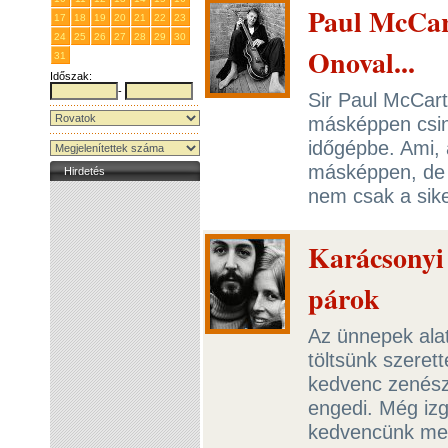
Paul McCar
17
18
19
20
21
22
23
24
25
26
27
28
29
30
Onoval...
31
1
2
3
4
5
6
Időszak:
-
Sir Paul McCart
másképpen csin
időgépbe. Ami, a
másképpen, de 
Hirdetés
nem csak a sik
Karácsonyi 
párok
Az ünnepek alat
töltsünk szerett
kedvenc zenésze
engedi. Még iz
kedvencünk mel