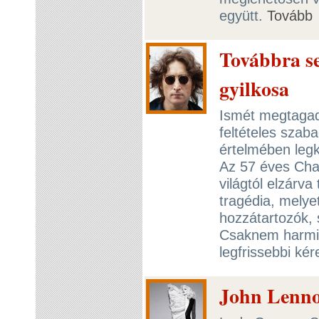
együtt.
Tovább
Továbbra s
gyilkosa
Ismét megtaga
feltételes szab
értelmében legk
Az 57 éves Cha
világtól elzárva
tragédia, melye
hozzátartozók, 
Csaknem harmin
legfrissebbi ké
John Lenno