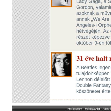
Lady Gaga, a S
Gordon, valamint
azoknak a művé
annak „We Are 
Angeles-i Orph
hétvégéjén. Az
részét képezve
október 9-én tö
31 éve hal
A Beatles legen
tulajdonképpen 
Lennon délelőtt
Double Fantasy-
köszönetet érte
Impresszum
Médiaajánlat
Adatvé