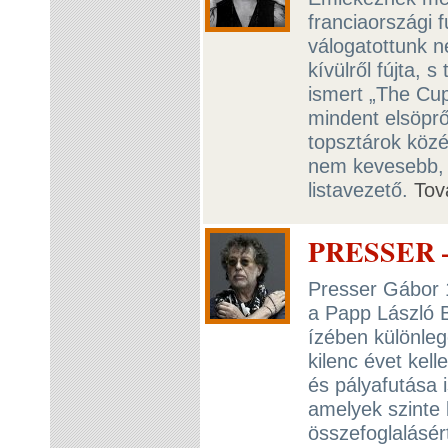
franciaországi f
válogatottunk n
kívülről fújta, 
ismert „The Cup
mindent elsöprő
topsztárok közé 
nem kevesebb, m
listavezető.
Tov
PRESSER – 
Presser Gábor 1
a Papp László 
ízében különleg
kilenc évet kell
és pályafutása 
amelyek szinte 
összefoglalásér