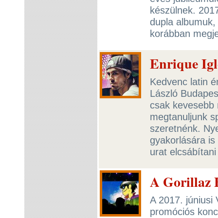
készülnek. 2017
dupla albumuk,
korábban megjel
Enrique Igl
Kedvenc latin 
László Budapes
csak kevesebb m
megtanuljunk sp
szeretnénk. Nye
gyakorlására is
urat elcsábítan
A Gorillaz
A 2017. júniusi
promóciós konce