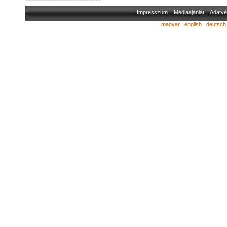
Impresszum
Médiaajánlat
Adatvé
magyar
|
english
|
deutsch