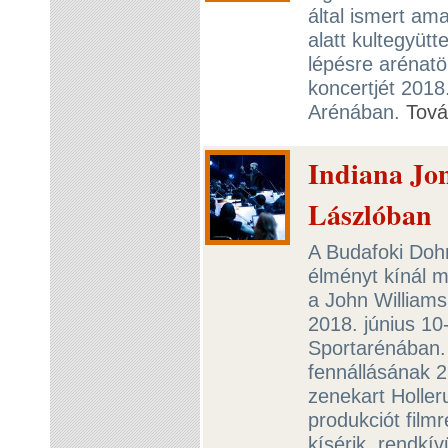
által ismert ama
alatt kultegyüt
lépésre arénatö
koncertjét 2018
Arénában.
Tov
Indiana Jon
Lászlóban
A Budafoki Dohn
élményt kínál 
a John William
2018. június 1
Sportarénában. 
fennállásának 2
zenekart Holle
produkciót film
kísérik, rendkí