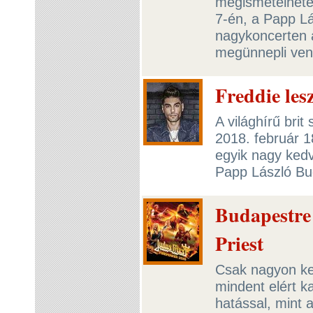
megismételhetet
7-én, a Papp L
nagykoncerten a
megünnepli ven
Freddie les
A világhírű bri
2018. február 1
egyik nagy kedv
Papp László Bu
Budapestre 
Priest
Csak nagyon ke
mindent elért ka
hatással, mint 