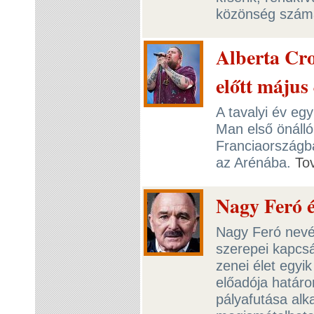
közönség szám
Alberta Cro
előtt május
A tavalyi év eg
Man első önálló
Franciaországb
az Arénába.
To
Nagy Feró 
Nagy Feró nevét
szerepei kapcsá
zenei élet egyik
előadója határo
pályafutása alk