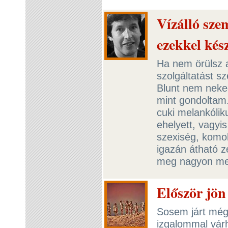
Vízálló szem
ezekkel kés
Ha nem örülsz 
szolgáltatást s
Blunt nem neked
mint gondoltam
cuki melankólik
ehelyett, vagyi
szexiség, komol
igazán átható z
meg nagyon me
Először jön
Sosem járt még
izgalommal vár