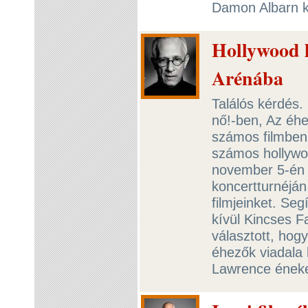
Damon Albarn ku
Hollywood 
Arénába
Találós kérdés.
nő!-ben, Az éh
számos filmben
számos hollywoo
november 5-én 
koncertturnéján
filmjeinket. Se
kívül Kincses F
választott, hog
éhezők viadala 
Lawrence éneke