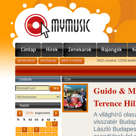
3422 zenekar 12339 letölt
Listázás
Cím
Guido & Ma
Terence Hil
Naptár
A világhírű ola
2026.
augusztus
h
k
sz
cs
p
sz
v
visszatér Budap
29
31
2
27
28
30
1
László Budapes
4
6
3
5
7
8
9
10
11
12
13
14
15
16