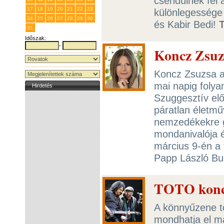
csendülnek fel a
17
18
19
20
21
22
23
különlegessége 
24
25
26
27
28
29
30
és Kabir Bedi!
31
1
2
3
4
5
6
Időszak:
-
Koncz Zsuz
Koncz Zsuzsa a
mai napig foly
Hirdetés
Szuggesztív elő
páratlan életmű
nemzedékekre g
mondanivalója é
március 9-én a 
Papp László Bu
TOTO konce
A könnyűzene t
mondhatja el ma