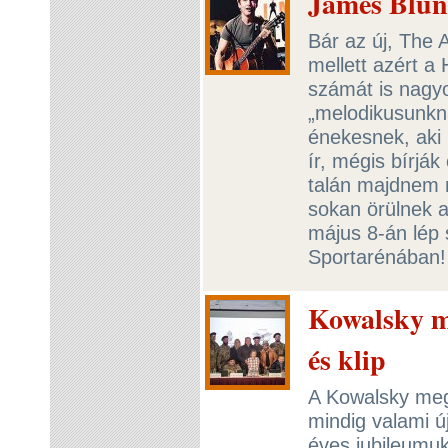
James Blun
Bár az új, The 
mellett azért a
számát is nagy
„melodikusunkn
énekesnek, aki 
ír, mégis bírjá
talán majdnem m
sokan örülnek a
május 8-án lép
Sportarénában
Kowalsky m
és klip
A Kowalsky meg
mindig valami ú
éves jubileumu