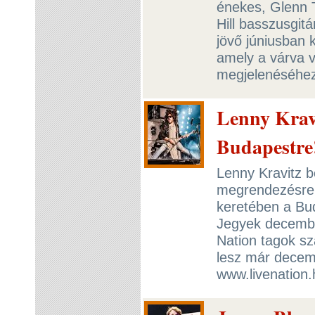
énekes, Glenn T
Hill basszusgitá
jövő júniusban 
amely a várva v
megjelenéséhez
Lenny Kravi
Budapestre
Lenny Kravitz b
megrendezésre 
keretében a Bud
Jegyek decembe
Nation tagok sz
lesz már decemb
www.livenation.