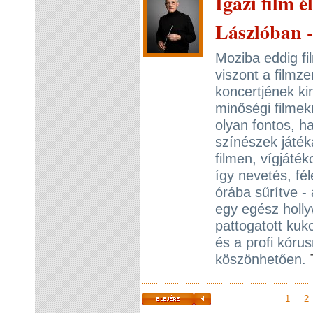
Igazi film 
Lászlóban 
Moziba eddig fi
viszont a film
koncertjének ki
minőségi filmek
olyan fontos, h
színészek játéka
filmen, vígjáték
így nevetés, f
órába sűrítve -
egy egész holly
pattogatott kuk
és a profi kóru
köszönhetően.
1
2