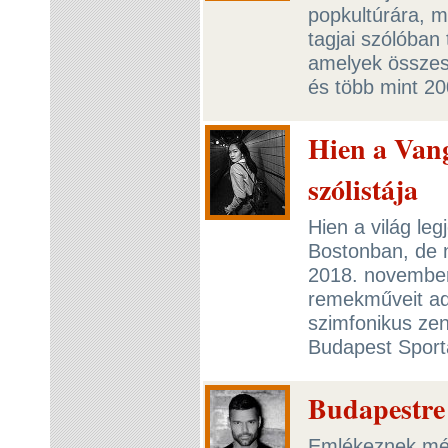
popkultúrára, 
tagjai szólóban
amelyek összese
és több mint 20
Hien a Vang
szólistája
Hien a világ le
Bostonban, de 
2018. november
remekműveit adj
szimfonikus ze
Budapest Spor
Budapestre
Emlékeznek még