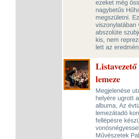
ezeket még össz
nagybetűs Hűha,
megszületni. Ez
viszonylatában 
abszolúte szubj
kis, nem reprez
lett az eredmé
Listavezető
lemeze
Megjelenése utá
helyére ugrott 
albuma, Az évti
lemezátadó kon
fellépésre kész
vonósnégyessel 
Művészetek Pal