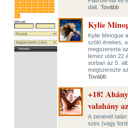
Paltrow-val és 
17
18
19
20
21
22
23
dalt.
Tovább
24
25
26
27
28
29
30
31
1
2
3
4
5
6
Kylie Minog
Időszak:
-
Kylie Minogue a
szóló énekes, a
megszerezte az 
Hirdetés
lemez után 22 é
sorban az 5. al
megszerezte az 
Tovább
+18! Ahány
valahány az
A zenénél talán 
szex (vagy ford