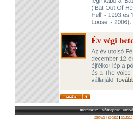
leginkább a 'Bat
('Bat Out Of Hel
Hell' - 1993 és 
Loose' - 2006).
Év végi be
Az év utolsó F
december 12-én
éjfélkor lép a
és a The Voice 
vállalják!
Továb
Impresszum
Médiaajánlat
Adatvé
magyar
|
english
|
deutsch