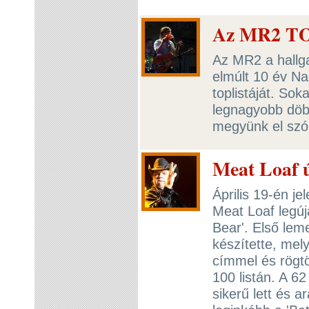
Az MR2 TOP
Az MR2 a hallga
elmúlt 10 év N
toplistáját. So
legnagyobb döbb
megyünk el szó 
Meat Loaf ú
Április 19-én j
Meat Loaf legúj
Bear'. Első lem
készítette, mel
címmel és rögtö
100 listán. A 6
sikerű lett és a