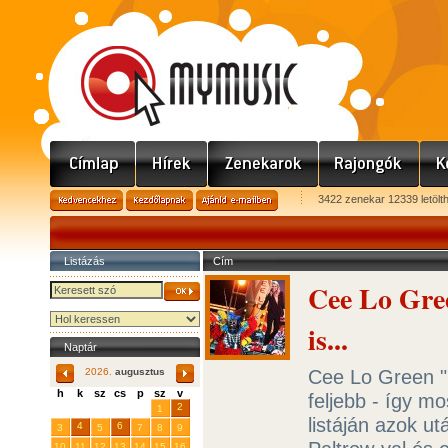
3422 zenekar 12339 letölt
Listázás
Cím
Cee Lo Gre
is...
Naptár
Cee Lo Green "F
2026.
augusztus
h
k
sz
cs
p
sz
v
feljebb - így m
29
31
2
27
28
30
1
listáján azok 
4
6
3
5
7
8
9
10
11
12
13
14
15
16