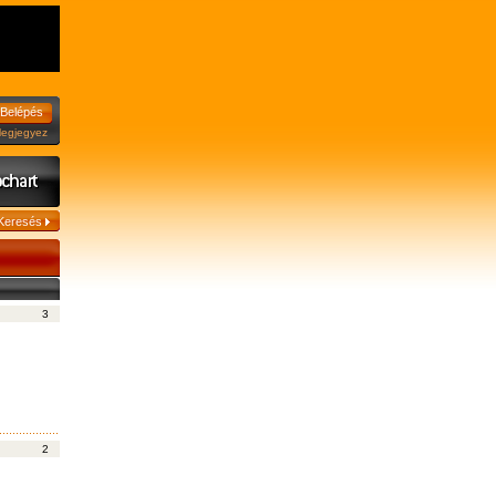
jegyez
3
2