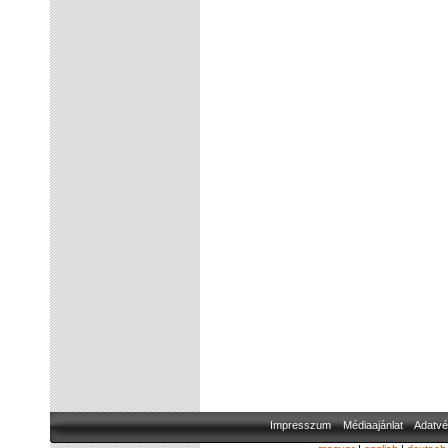
Impresszum
Médiaajánlat
Adatvé