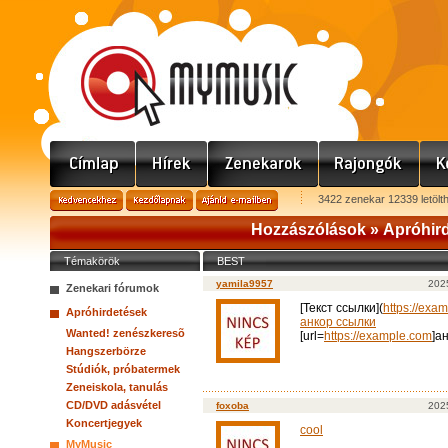
3422 zenekar 12339 letölt
Hozzászólások »
Apróhir
Témakörök
BEST
yamila9957
2025
Zenekari fórumok
[Текст ссылки](
https://exa
Apróhirdetések
анкор ссылки
Wanted! zenészkeresõ
[url=
https://example.com
]а
Hangszerbörze
Stúdiók, próbatermek
Zeneiskola, tanulás
CD/DVD adásvétel
foxoba
202
Koncertjegyek
cool
MyMusic