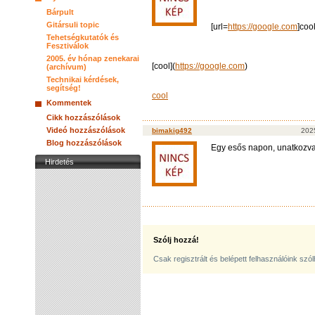
Bárpult
Gitársuli topic
[url=
https://google.com
]cool
Tehetségkutatók és
Fesztiválok
2005. év hónap zenekarai
[cool](
https://google.com
)
(archívum)
Technikai kérdések,
segítség!
cool
Kommentek
Cikk hozzászólások
Videó hozzászólások
bimakig492
2025
Blog hozzászólások
Egy esős napon, unatkozva k
Hirdetés
Szólj hozzá!
Csak regisztrált és belépett felhasználóink szó