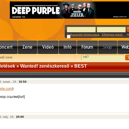
Felhasználó létrehozása
Elfelejtett jelszó
Meg
hető zene
detések
»
Wanted! zenészkeresõ
» BEST
. szept.. 18.
16:54
mple.com
)
нкор ссылки[/url]
5. máj.. 16.
20:00