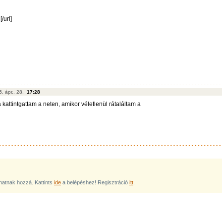
[/url]
. ápr.. 28.
17:28
attintgattam a neten, amikor véletlenül rátaláltam a
lhatnak hozzá. Kattints
ide
a belépéshez! Regisztráció
itt
.