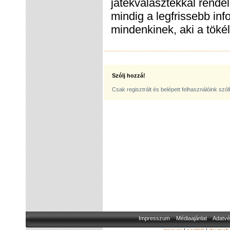
játékválasztékkal rendel
mindig a legfrissebb in
mindenkinek, aki a tökél
Szólj hozzá!
Csak regisztrált és belépett felhasználóink szó
Impresszum
Médiaajánlat
Adatvé