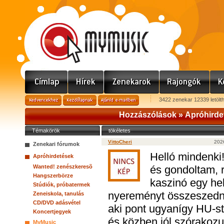
3422 zenekar 12339 letölt
Hozzászólások »
Apróhirde
Témakörök
tökéletes
VittoCheri
2026
Zenekari fórumok
Helló mindenki
Apróhirdetések
Wanted! zenészkeresõ
és gondoltam, r
Hangszerbörze
kaszinó egy hel
Stúdiók, próbatermek
nyereményt összeszedni
Zeneiskola, tanulás
CD/DVD adásvétel
aki pont ugyanígy HU-stí
Koncertjegyek
és közben jól szórakozu
MyMusic