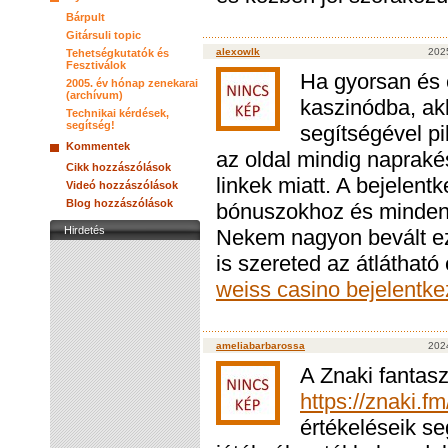
Bárpult
Gitársuli topic
alexowlk
2025
Tehetségkutatók és
Fesztiválok
Ha gyorsan és 
2005. év hónap zenekarai
(archívum)
kaszinódba, akk
Technikai kérdések,
segítség!
segítségével pi
Kommentek
az oldal mindig napraké
Cikk hozzászólások
linkek miatt. A bejelen
Videó hozzászólások
Blog hozzászólások
bónuszokhoz és minden f
Hirdetés
Nekem nagyon bevált ez
is szereted az átláthat
weiss casino bejelentk
ameliabarbarossa
2024
A Znaki fantasz
https://znaki.f
értékeléseik se