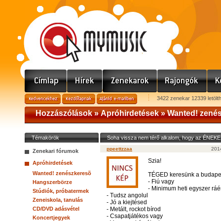
3422 zenekar 12339 letölt
Hozzászólások »
Apróhirdetések
»
Wanted! zené
Témakörök
Soha vissza nem térő alkalom, hogy az ÉNEK
ppeettzzaa
2014
Zenekari fórumok
Szia!
Apróhirdetések
Wanted! zenészkeresõ
TÉGED keresünk a budapes
- Fiú vagy
Hangszerbörze
- Minimum heti egyszer ráé
Stúdiók, próbatermek
- Tudsz angolul
Zeneiskola, tanulás
- Jó a kiejtésed
CD/DVD adásvétel
- Metált, rockot bírod
- Csapatjátékos vagy
Koncertjegyek