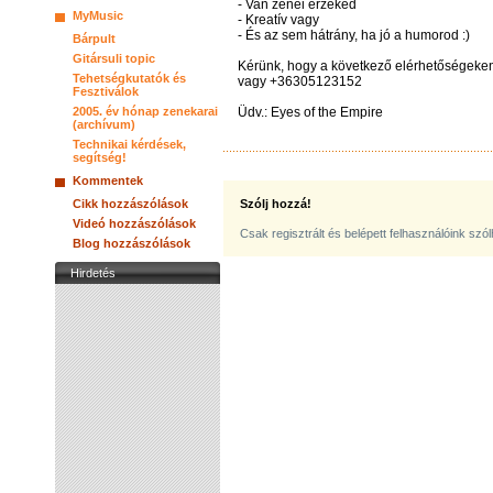
- Van zenei érzéked
MyMusic
- Kreatív vagy
- És az sem hátrány, ha jó a humorod :)
Bárpult
Gitársuli topic
Kérünk, hogy a következő elérhetőségeke
Tehetségkutatók és
vagy +36305123152
Fesztiválok
2005. év hónap zenekarai
Üdv.: Eyes of the Empire
(archívum)
Technikai kérdések,
segítség!
Kommentek
Cikk hozzászólások
Szólj hozzá!
Videó hozzászólások
Csak regisztrált és belépett felhasználóink szó
Blog hozzászólások
Hirdetés