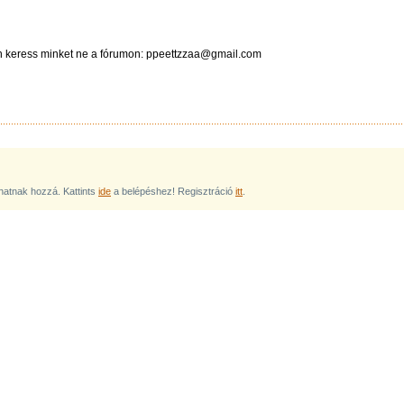
n keress minket ne a fórumon: ppeettzzaa@gmail.com
lhatnak hozzá. Kattints
ide
a belépéshez! Regisztráció
itt
.