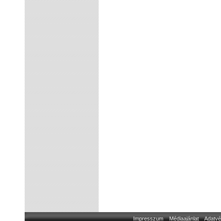
Impresszum
Médiaajánlat
Adatvé