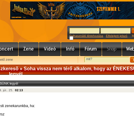
Felhasználó létrehozása
Elfelejtett jelszó
Meg
hető zene
szkeresõ
» Soha vissza nem térő alkalom, hogy az ÉNEKE
legyél
ESÜNK legyél
. júl.. 25.
02:13
ti zenekarunkba, ha:
rsz