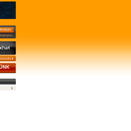
jegyez
SÜNK
1