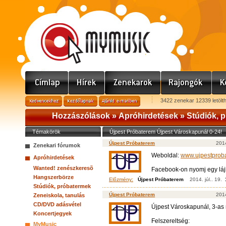
3422 zenekar 12339 letölt
Hozzászólások »
Apróhirdetések
»
Stúdiók, 
Témakörök
Újpest Próbaterem Újpest Városkapunál 0-24!
Újpest Próbaterem
2014
Zenekari fórumok
Weboldal:
www.ujpestprob
Apróhirdetések
Wanted! zenészkeresõ
Facebook-on nyomj egy lájk
Hangszerbörze
Előzmény:
Újpest Próbaterem
2014. júl.. 19.
Stúdiók, próbatermek
Újpest Próbaterem
2014
Zeneiskola, tanulás
CD/DVD adásvétel
Újpest Városkapunál, 3-as 
Koncertjegyek
Felszereltség:
MyMusic