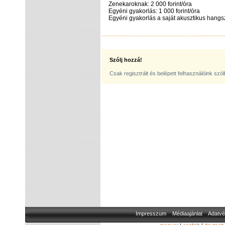
Zenekaroknak: 2 000 forint/óra
Egyéni gyakorlás: 1 000 forint/óra
Egyéni gyakorlás a saját akusztikus hangsz
Szólj hozzá!
Csak regisztrált és belépett felhasználóink szó
Impresszum
Médiaajánlat
Adatvé