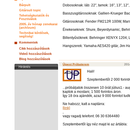
Bárpult
Dobosoknak: láb: 22″, tamok: 16″, 13″, 12″, p
Gitársuli topic
Basszusgitárosoknak: Gallien-Krueger B
Tehetségkutatók és
Fesztiválok
Gitárosoknak: Fender FM212R 100W, Mars
2005. év hónap zenekarai
(archívum)
Énekeseknek: Shure, Beyerdynamic, Behr
Technikai kérdések,
segítség!
Billentyűsöknek: Behringer XENYX 1204, 
Kommentek
Hangszerek: Yamaha AES420 gitár, Jim Ha
Cikk hozzászólások
Videó hozzászólások
Blog hozzászólások
Újpest Próbaterem
2014
Hirdetés
Hali!
Szeptembertől 2 000 forint/ó
...próbáljatok összesen 10 órát július1.- a
kaptok a mostani, 1 500 forintos áron.
Így 18 óra ajándék, azaz 9 000 forintot tudt
Ne habozz, katt a naptárra:
[link]
,
vagy ragadj telefont: 06 30 6364480
Szeptembertől így néz majd ki az ártábla: