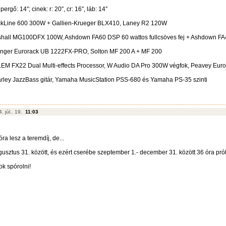
ergő: 14″; cinek: r: 20″, cr: 16″, láb: 14″
ackLine 600 300W + Gallien-Krueger BLX410, Laney R2 120W
hall MG100DFX 100W, Ashdown FA60 DSP 60 wattos fullcsöves fej + Ashdown F
inger Eurorack UB 1222FX-PRO, Solton MF 200 A + MF 200
LEM FX22 Dual Multi-effects Processor, W Audio DA Pro 300W végfok, Peavey Euro
rley JazzBass gitár, Yamaha MusicStation PSS-680 és Yamaha PS-35 szinti
. júl.. 19.
11:03
ra lesz a teremdíj, de...
ugusztus 31. között, és ezért cserébe szeptember 1.- december 31. között 36 óra pró
ok spórolni!