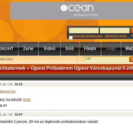
Felhasználó létrehozása
Elfelejtett jelszó
Meg
hető zene
próbatermek
» Újpest Próbaterem Újpest Városkapunál 0-24
. júl.. 19.
11:12
aterem.hu
ot, ha tetszik:
[link]
11:07
. júl.. 19.
11:07
metrótól 2 percre, 30 nm-es légkondis próbateremben várlak!