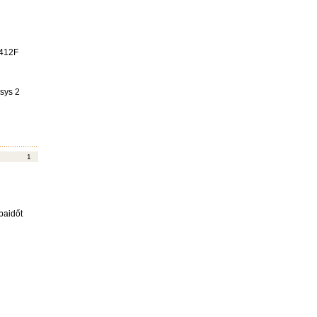
A412F
sys 2
1
baidőt