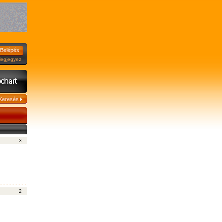
jegyez
!
3
2