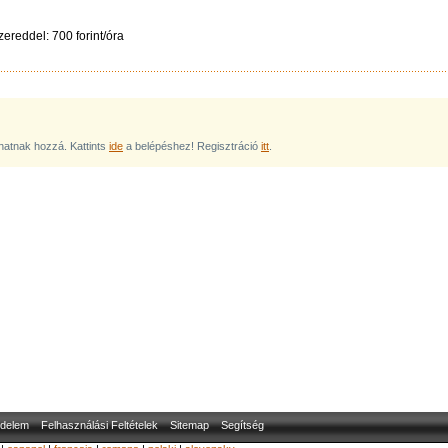
ereddel: 700 forint/óra
lhatnak hozzá. Kattints
ide
a belépéshez! Regisztráció
itt
.
delem
Felhasználási Feltételek
Sitemap
Segítség