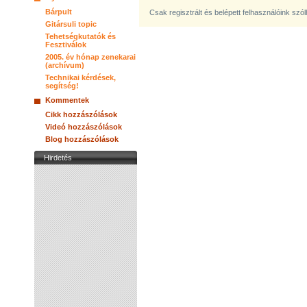
Bárpult
Csak regisztrált és belépett felhasználóink szó
Gitársuli topic
Tehetségkutatók és
Fesztiválok
2005. év hónap zenekarai
(archívum)
Technikai kérdések,
segítség!
Kommentek
Cikk hozzászólások
Videó hozzászólások
Blog hozzászólások
Hirdetés