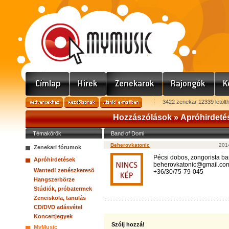
3422 zenekar 12339 letölt
Hozzászólások »
Apróhirdeté
Témakörök
Band of Domi
Beherovkatonic
2014
Zenekari fórumok
Pécsi dobos, zongorista ba
Apróhirdetések
beherovkatonic@gmail.co
Wanted! zenészkeresõ
+36/30/75-79-045
Hangszerbörze
Stúdiók, próbatermek
Zeneiskola, tanulás
CD/DVD adásvétel
Koncertjegyek
Szólj hozzá!
MyMusic