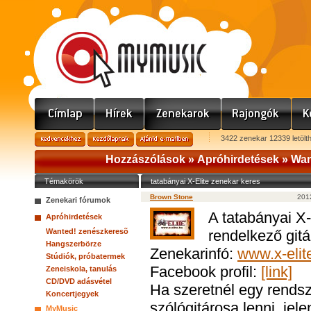
3422 zenekar 12339 letölt
Hozzászólások »
Apróhirdetések
»
Wan
Témakörök
tatabányai X-Elite zenekar keres
Brown Stone
2012
Zenekari fórumok
A tatabányai X-
Apróhirdetések
Wanted! zenészkeresõ
rendelkező gitá
Hangszerbörze
Zenekarinfó:
www.x-elit
Stúdiók, próbatermek
Facebook profil:
[link]
Zeneiskola, tanulás
CD/DVD adásvétel
Ha szeretnél egy rends
Koncertjegyek
szólógitárosa lenni, je
MyMusic