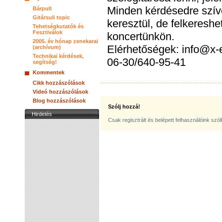
Minden kérdésedre szív
Bárpult
Gitársuli topic
keresztül, de felkeresh
Tehetségkutatók és
Fesztiválok
koncertünkön.
2005. év hónap zenekarai
Elérhetőségek: info@x-e
(archívum)
Technikai kérdések,
06-30/640-95-41
segítség!
Kommentek
Cikk hozzászólások
Videó hozzászólások
Blog hozzászólások
Szólj hozzá!
Hirdetés
Csak regisztrált és belépett felhasználóink szó