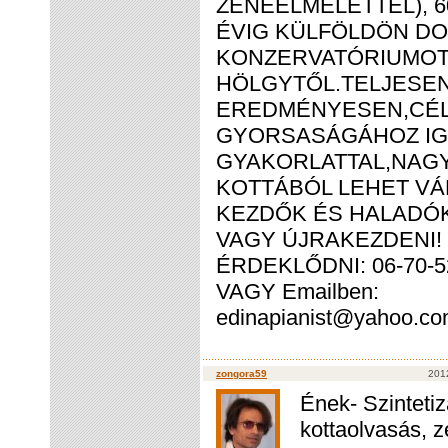
ZENEELMÉLETTEL), 
ÉVIG KÜLFÖLDÖN DO
KONZERVATÓRIUMOT
HÖLGYTŐL.TELJESEN
EREDMÉNYESEN,CÉL
GYORSASÁGÁHOZ IGAZ
GYAKORLATTAL,NAG
KOTTÁBÓL LEHET VÁ
KEZDŐK ÉS HALADÓK
VAGY ÚJRAKEZDENI!
ÉRDEKLŐDNI: 06-70-5
VAGY Emailben:
edinapianist@yahoo.c
zongora59
2012
Ének- Szintetiz
kottaolvasás, z