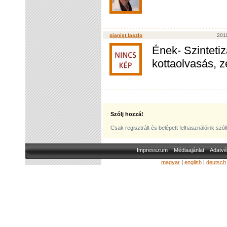
pianist.laszlo
2011
Ének- Szintetiz
kottaolvasás, z
Szólj hozzá!
Csak regisztrált és belépett felhasználóink szó
Impresszum
Médiaajánlat
Adatvé
magyar
|
english
|
deutsch