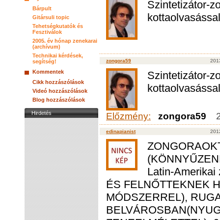
Szintetizátor-z
Bárpult
kottaolvasással
Gitársuli topic
Tehetségkutatók és
Fesztiválok
2005. év hónap zenekarai
(archívum)
Technikai kérdések,
zongora59
2013
segítség!
Kommentek
Szintetizátor-z
Cikk hozzászólások
kottaolvasással
Videó hozzászólások
Blog hozzászólások
Hirdetés
Előzmény:
zongora59
edinapianist
201
ZONGORAOKT
(KÖNNYŰZENE I
Latin-Amerikai
ÉS FELNŐTTEKNEK H
MÓDSZERREL), RUG
BELVÁROSBAN(NYUGA