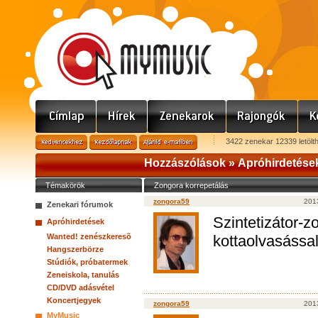
3422 zenekar 12339 letölt
Hozzászólások »
Apróhirdetése
Témakörök
Zongora korrepetálás
zongora59
201
Zenekari fórumok
Szintetizátor-z
Apróhirdetések
Wanted! zenészkeresõ
kottaolvasással
Hangszerbörze
Stúdiók, próbatermek
Zeneiskola, tanulás
CD/DVD adásvétel
Koncertjegyek
zongora59
201
MyMusic