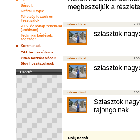
megbeszéljük a részlete
Bárpult
Gitársuli topic
Tehetségkutatók és
Fesztiválok
takácstibcsi
200
2005. év hónap zenekarai
(archívum)
sziasztok nagy
Technikai kérdések,
segítség!
Kommentek
Cikk hozzászólások
Videó hozzászólások
takácstibcsi
200
Blog hozzászólások
sziasztok nagy
Hirdetés
takácstibcsi
200
Sziasztok nagy
rajongoinak
Szólj hozzá!