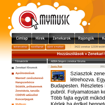
3422 zenekar 12339 letölt
Hozzászólások »
Zenekari
Témakörök
ABBA Singers zenekar fóruma
Janis Pub
201
Zenekari fórumok
Sziasztok zene
Apróhirdetések
Wanted! zenészkeresõ
létrehozva. Eg
Hangszerbörze
Budapesten. Részletes 
Stúdiók, próbatermek
pubról. Folyamatosan k
Zeneiskola, tanulás
CD/DVD adásvétel
Több fajta együtt működ
Koncertjegyek
Kérlek ha érdkel bennet
MyMusic