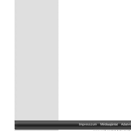
Impresszum
Médiaajánlat
Adatvé