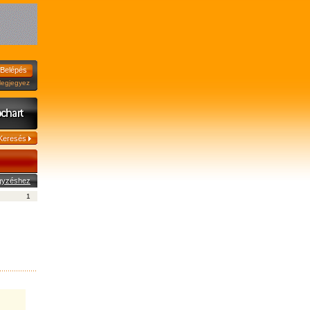
jegyez
egyzéshez
1