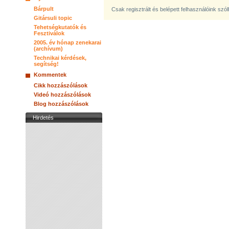
Bárpult
Csak regisztrált és belépett felhasználóink szó
Gitársuli topic
Tehetségkutatók és
Fesztiválok
2005. év hónap zenekarai
(archívum)
Technikai kérdések,
segítség!
Kommentek
Cikk hozzászólások
Videó hozzászólások
Blog hozzászólások
Hirdetés