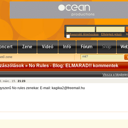
Felhasználó létrehozása
Elfelejtett jelszó
Meg
hető zene
zászólások
» No Rules - Blog: ELMARAD!! kommentek
Vissza a blogbej
8. márc.. 15.
21:23
gyszerű No rules zenekar. E-mail: kagika2@freemail.hu