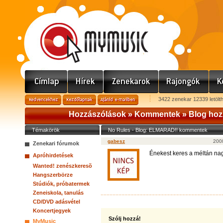
3422 zenekar 12339 letölt
Hozzászólások »
Kommentek
»
Blog hoz
Témakörök
No Rules - Blog: ELMARAD!! kommentek
gabesz
200
Zenekari fórumok
Énekest keres a méltán na
Apróhirdetések
Wanted! zenészkeresõ
Hangszerbörze
Stúdiók, próbatermek
Zeneiskola, tanulás
CD/DVD adásvétel
Koncertjegyek
Szólj hozzá!
MyMusic