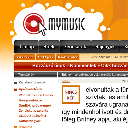
3422 zenekar 12339 letölt
Hozzászólások »
Kommentek
»
Cikk hozzás
Témakörök
Britney már tiniként se volt normális kommente
boxer
2008
Zenekari fórumok
elvonultak a f
Apróhirdetések
Wanted! zenészkeresõ
szívtak, és am
Hangszerbörze
szavára ugrana
Stúdiók, próbatermek
így mindenhol ivott és 
Zeneiskola, tanulás
CD/DVD adásvétel
főleg Britney apja, aki é
Koncertjegyek
MyMusic