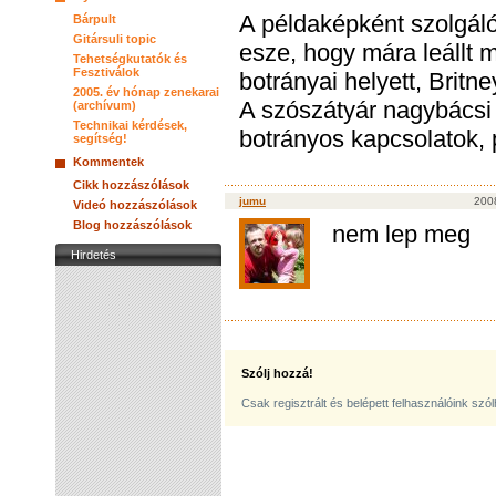
A példaképként szolgáló
Bárpult
Gitársuli topic
esze, hogy mára leállt 
Tehetségkutatók és
Fesztiválok
botrányai helyett, Britn
2005. év hónap zenekarai
A szószátyár nagybácsi i
(archívum)
Technikai kérdések,
botrányos kapcsolatok, 
segítség!
Kommentek
Cikk hozzászólások
jumu
2008
Videó hozzászólások
Blog hozzászólások
nem lep meg
Hirdetés
Szólj hozzá!
Csak regisztrált és belépett felhasználóink szó