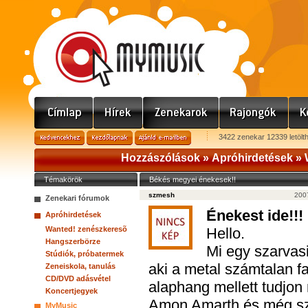
3422 zenekar 12339 letölt
Hozzászólások »
Apróhirdetések
»
Témakörök
Békés megyei énekesek!!
szmesh
2007
Zenekari fórumok
Énekest ide!!!
Apróhirdetések
Wanted! zenészkeresõ
Hello.
Hangszerbörze
Mi egy szarvas
Stúdiók, próbatermek
aki a metal számtalan fa
Zeneiskola, tanulás
CD/DVD adásvétel
alaphang mellett tudjon 
Koncertjegyek
Amon Amarth és még sz
MyMusic