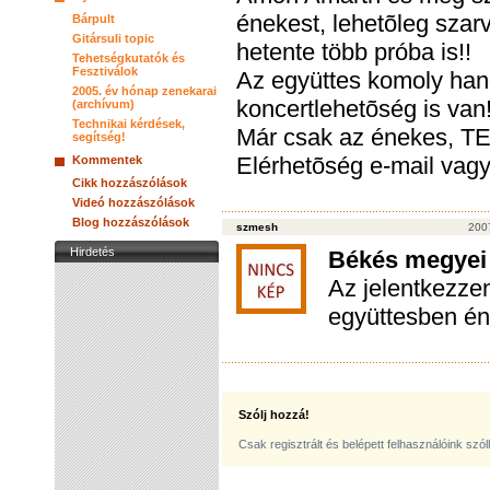
énekest, lehetõleg szarva
Bárpult
Gitársuli topic
hetente több próba is!!
Tehetségkutatók és
Fesztiválok
Az együttes komoly han
2005. év hónap zenekarai
koncertlehetõség is van!
(archívum)
Technikai kérdések,
Már csak az énekes, TE 
segítség!
Elérhetõség e-mail vagy
Kommentek
Cikk hozzászólások
Videó hozzászólások
Blog hozzászólások
szmesh
2007
Hirdetés
Békés megyei
Az jelentkezze
együttesben éne
Szólj hozzá!
Csak regisztrált és belépett felhasználóink szó