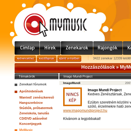
3422 zenekar 12339 letölt
Hozzászólások »
MyMu
Témakörök
Imago Mundi Project
ImagoMundi
2007
Zenekari fórumok
Imago Mundi Project
Apróhirdetések
Kedves Zenésztársak, Zene
Wanted! zenészkeresõ
Ezúton szeretném közölni 
Hangszerbörze
szóló, érzelmekre ható zen
Stúdiók, próbatermek
www.imagomundiproject.hu
Zeneiskola, tanulás
CD/DVD adásvétel
Kívánom a legjobbakat!
Koncertjegyek
MyMusic