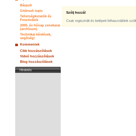
Bárpult
Gitársuli topic
Szólj hozzá!
Tehetségkutatók és
Fesztiválok
Csak regisztrált és belépett felhasználóink szó
2005. év hónap zenekarai
(archívum)
Technikai kérdések,
segítség!
Kommentek
Cikk hozzászólások
Videó hozzászólások
Blog hozzászólások
Hirdetés