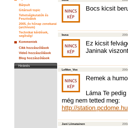
Bárpult
Bocs kicsit ber
Gitársuli topic
Tehetségkutatók és
Fesztiválok
2005. év hónap zenekarai
(archívum)
Technikai kérdések,
busa
200
segítség!
Ez kicsit felvá
Kommentek
Cikk hozzászólások
Janinak viszon
Videó hozzászólások
Blog hozzászólások
Hirdetés
LeMon_Vox
200
Remek a humor
Láma Te pedig l
még nem tetted meg:
http://station.pcdome.hu
Jani Liimatainen
200