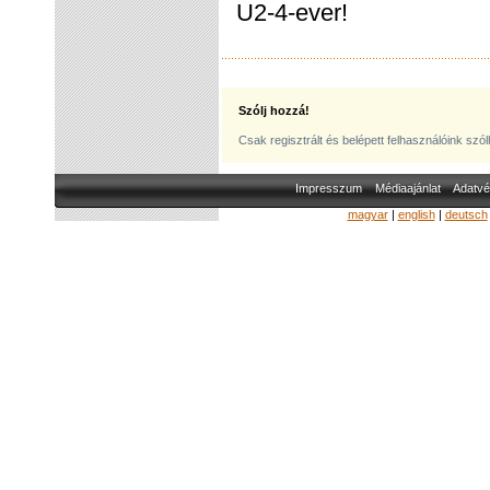
U2-4-ever!
Szólj hozzá!
Csak regisztrált és belépett felhasználóink szó
Impresszum
Médiaajánlat
Adatvé
magyar
|
english
|
deutsch