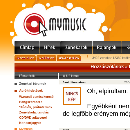
3422 zenekar 12339 letölt
Hozzászólások »
Témakörök
új U2 lemez
Jani Liimatainen
200
Zenekari fórumok
Oh, elpirultam.
Apróhirdetések
Wanted! zenészkeresõ
Hangszerbörze
Egyébként nem 
Stúdiók, próbatermek
de legfõbb erényem még
Zeneiskola, tanulás
CD/DVD adásvétel
Koncertjegyek
MyMusic
busa
200