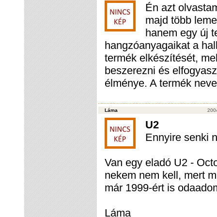
Én azt olvastam
majd több leme
hanem egy új te
hangzóanyagaikat a hallg
termék elkészítését, me
beszerezni és elfogyasz
élménye. A termék neve 
Láma
200
U2
Ennyire senki n
Van egy eladó U2 - Oct
nekem nem kell, mert má
már 1999-ért is odaadom
Láma