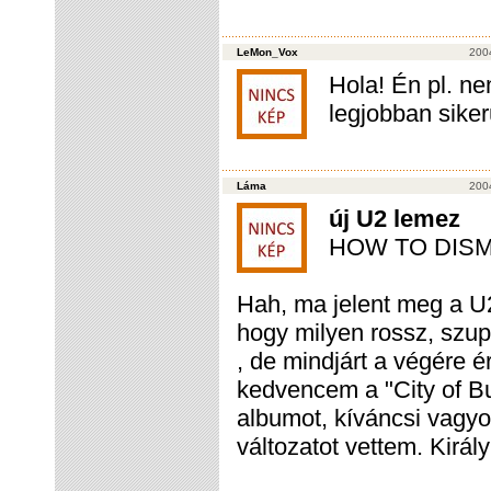
LeMon_Vox
200
Hola! Én pl. n
legjobban siker
Láma
200
új U2 lemez
HOW TO DISM
Hah, ma jelent meg a U
hogy milyen rossz, szup
, de mindjárt a végére 
kedvencem a "City of Bui
albumot, kíváncsi vagyo
változatot vettem. Király