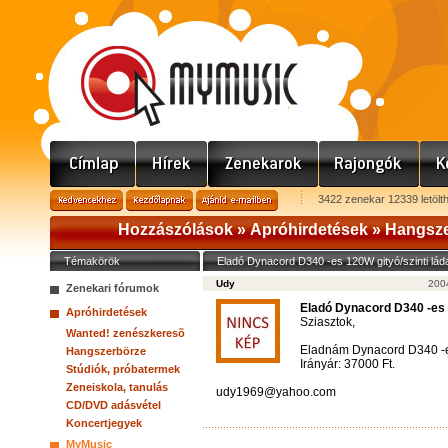
3422 zenekar 12339 letölt
Hozzászólások »
Apróhirdetések
»
Hangsze
Témakörök
Eladó Dynacord D340 -es 120W gityó/szinti lád
Udy
2004
Zenekari fórumok
Eladó Dynacord D340 -es 1
Apróhirdetések
Sziasztok,
Wanted! zenészkeresõ
Eladnám Dynacord D340 -es
Hangszerbörze
Irányár: 37000 Ft.
Stúdiók, próbatermek
Zeneiskola, tanulás
udy1969@yahoo.com
CD/DVD adásvétel
Koncertjegyek
MyMusic