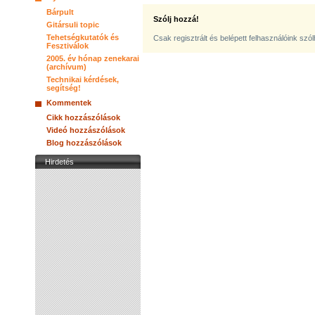
Bárpult
Szólj hozzá!
Gitársuli topic
Tehetségkutatók és
Csak regisztrált és belépett felhasználóink szó
Fesztiválok
2005. év hónap zenekarai
(archívum)
Technikai kérdések,
segítség!
Kommentek
Cikk hozzászólások
Videó hozzászólások
Blog hozzászólások
Hirdetés