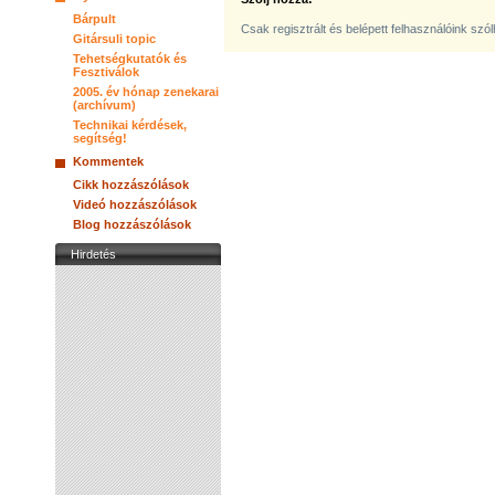
Bárpult
Csak regisztrált és belépett felhasználóink szó
Gitársuli topic
Tehetségkutatók és
Fesztiválok
2005. év hónap zenekarai
(archívum)
Technikai kérdések,
segítség!
Kommentek
Cikk hozzászólások
Videó hozzászólások
Blog hozzászólások
Hirdetés