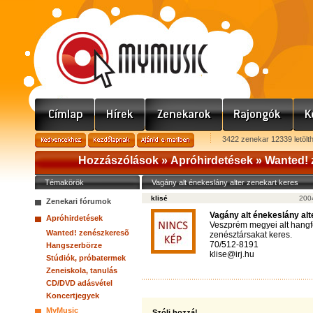
3422 zenekar 12339 letölt
Hozzászólások »
Apróhirdetések
»
Wanted! 
Témakörök
Vagány alt énekeslány alter zenekart keres
klisé
2004
Zenekari fórumok
Vagány alt énekeslány alt
Apróhirdetések
Veszprém megyei alt hangf
Wanted! zenészkeresõ
zenésztársakat keres.
70/512-8191
Hangszerbörze
klise@irj.hu
Stúdiók, próbatermek
Zeneiskola, tanulás
CD/DVD adásvétel
Koncertjegyek
MyMusic
Szólj hozzá!