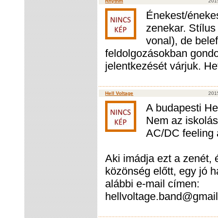
Rhythm
2015
Énekest/énekes-
zenekar. Stílus
vonal), de bele
feldolgozásokban gondo
jelentkezését várjuk. He
Hell Voltage
2015
A budapesti He
Nem az iskolás
AC/DC feeling 
Aki imádja ezt a zenét,
közönség előtt, egy jó 
alábbi e-mail címen:
hellvoltage.band@gmai