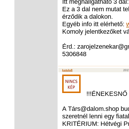
Itt meghallgatható 3 dal
Ez a 3 dal nem mutat te
érződik a dalokon.
Egyéb info itt elérhető:
Komoly jelentkezőket v
Érd.: zarojelzenekar@g
5306848
katula8
2015
!!!ÉNEKESNŐ 
A Társ@dalom.shop budap
szeretnél lenni egy fi
KRITÉRIUM: Hétvégi 