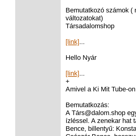
Bemutatkozó számok ( m
változatokat)
Társadalomshop
[link]
...
Hello Nyár
[link]
...
+
Amivel a Ki Mit Tube-on
Bemutatkozás:
A Társ@dalom.shop egy 
ízléssel. A zenekar hat 
Bence, billentyű: Konsta