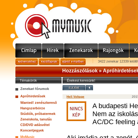
3422 zenekar 12339 letölt
Hozzászólások »
Apróhirdetése
Témakörök
Énekest keresünk!
Zenekari fórumok
Apróhirdetések
Hell Voltage
2015
Wanted! zenészkeresõ
A budapesti He
Hangszerbörze
Nem az iskolás
Stúdiók, próbatermek
Zeneiskola, tanulás
AC/DC feeling 
CD/DVD adásvétel
Koncertjegyek
Aki imádja ezt a zenét,
MyMusic