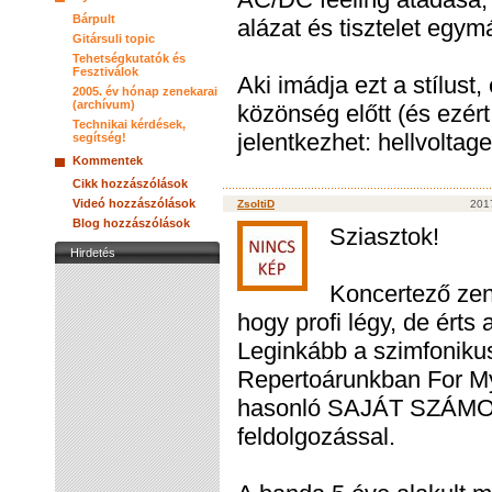
Bárpult
alázat és tisztelet egym
Gitársuli topic
Tehetségkutatók és
Fesztiválok
Aki imádja ezt a stílust
2005. év hónap zenekarai
(archívum)
közönség előtt (és ezért
Technikai kérdések,
jelentkezhet: hellvolt
segítség!
Kommentek
Cikk hozzászólások
Videó hozzászólások
ZsoltiD
2017
Blog hozzászólások
Sziasztok!
Hirdetés
Koncertező zen
hogy profi légy, de érts
Leginkább a szimfonikus 
Repertoárunkban For My
hasonló SAJÁT SZÁMOK 
feldolgozással.