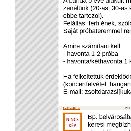
A banda 5 éve alakult m
zenélünk (20-as, 30-as k
ebbe tartozol).
Felállás: férfi ének, szó
Saját próbateremmel ren
Amire számítani kell:
- havonta 1-2 próba
- havonta/kéthavonta 1 
Ha felkeltettük érdeklőd
(koncertfelvétel, hangan
E-mail: zsoltdarazsi[ku
Hell Voltage
201
Bp. belvárosáb
keresi megbízha