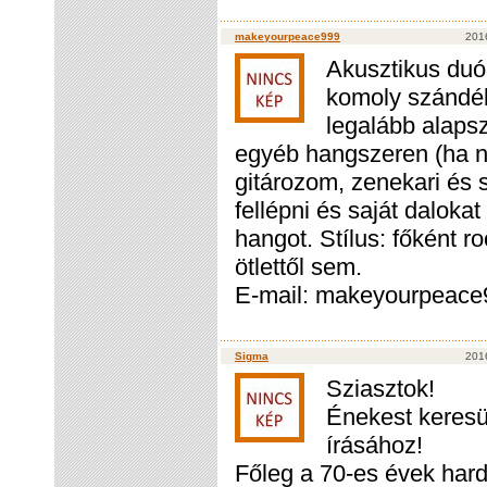
makeyourpeace999
2016
Akusztikus duó
komoly szándék
legalább alapsz
egyéb hangszeren (ha n
gitározom, zenekari és 
fellépni és saját dalokat
hangot. Stílus: főként 
ötlettől sem.
E-mail: makeyourpeac
Sigma
2016
Sziasztok!
Énekest keresü
írásához!
Főleg a 70-es évek hard