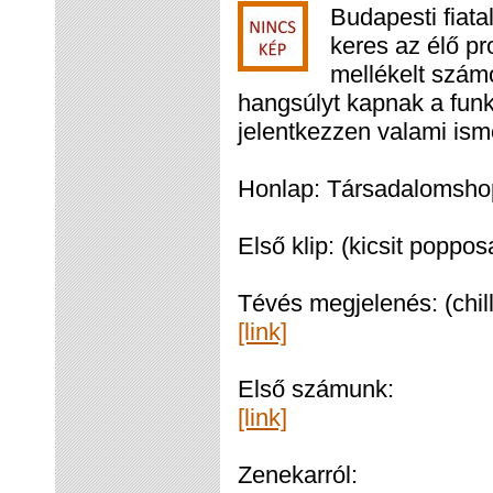
Budapesti fiata
keres az élő p
mellékelt szám
hangsúlyt kapnak a fun
jelentkezzen valami is
Honlap: Társadalomsh
Első klip: (kicsit poppo
Tévés megjelenés: (chi
[link]
Első számunk:
[link]
Zenekarról: