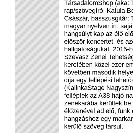
TársadalomShop (aka: TD
rap/szövegíró: Katula Be
Császár, basszusgitár: 
magyar nyelven írt, saj
hangsúlyt kap az élő e
először koncertet, és azó
hallgatóságukat. 2015-
Szevasz Zenei Tehetség
keretében közel ezer em
követően második helye
díja egy fellépési lehe
(KalinkaStage Nagyszín
felléptek az A38 hajó n
zenekarába kerültek be.
élőzenével ad elő, funk
hangzáshoz egy markán
kerülő szöveg társul.