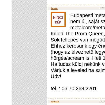
Jesse
2017
Budapesti meta
nem új, saját s
metalcore/metal
Killed The Prom Queen, 
Sok fellépés van mögöt
Ehhez keresünk egy ének
(hogy az élvezhető legyen
hörgés/scream is. Heti 
Ha tudsz küldj nekünk v
Várjuk a leveled ha szim
Üdv!
tel. : 06 70 268 2201
katula8
201