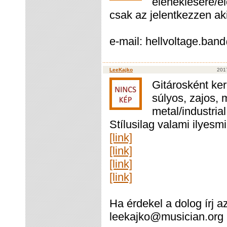
eléneklésére/e
csak az jelentkezzen aki
e-mail: hellvoltage.ba
LeeKajko
2017
Gitárosként ker
súlyos, zajos, 
metal/industri
Stílusilag valami ilyesm
[link]
[link]
[link]
[link]
Ha érdekel a dolog írj a
leekajko@musician.org