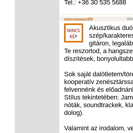
Tel.: +36 30 535 5688
makeyourpeace999
2016
Akusztikus duó 
szép/karaktere
gitáron, legalá
Te reszortod, a hangsze
díszítések, bonyolultabb
Sok saját dalötletem/t
kooperatív zenésztárssal
felvennénk és előadnánk
Stílus tekintetében: Ja
nóták, soundtrackek, kl
dolog).
Valamint az irodalom, v