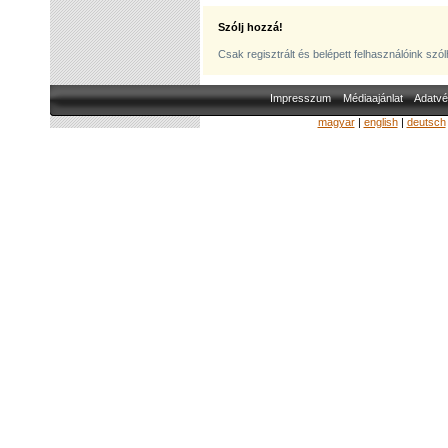
Szólj hozzá!
Csak regisztrált és belépett felhasználóink szó
Impresszum
Médiaajánlat
Adatvé
magyar
|
english
|
deutsch