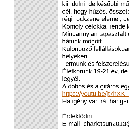
kiindulni, de későbbi mű
cél, hogy húzós, összet
régi rockzene elemei, 
Komoly célokkal rendelk
Mindannyian tapasztalt 
hátunk mögött.
Különböző fellállásokba
helyeken.
Termünk és felszerelés
Életkorunk 19-21 év, de 
legyél.
A dobos és a gitáros egy
https://youtu.be/jt7hXK
Ha igény van rá, hanga
Érdeklődni:
E-mail: chariotsun201