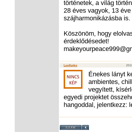
történetek, a világ törté
28 éves vagyok, 13 éve
szájharmonikázásba is.
Köszönöm, hogy elolvasta
érdeklődésedet!
makeyourpeace999@gm
LeeKajko
2016
Énekes lányt k
ambientes, chil
vegyített, kísé
egyedi projektet összeho
hangoddal, jelentkezz: