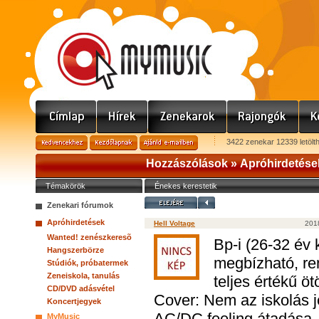
3422 zenekar 12339 letölt
Hozzászólások »
Apróhirdetése
Témakörök
Énekes kerestetik
Zenekari fórumok
Apróhirdetések
Hell Voltage
2018
Wanted! zenészkeresõ
Bp-i (26-32 év 
Hangszerbörze
megbízható, ren
Stúdiók, próbatermek
Zeneiskola, tanulás
teljes értékű öt
CD/DVD adásvétel
Cover: Nem az iskolás 
Koncertjegyek
AC/DC feeling átadása, 
MyMusic