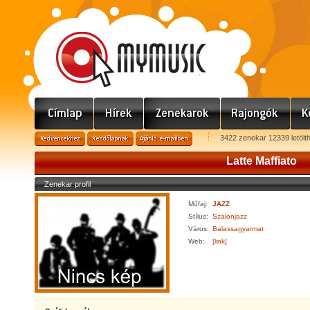
3422 zenekar 12339 letölt
Latte Maffiato
Zenekar profil
Műfaj:
JAZZ
Stílus:
Szalonjazz
Város:
Balassagyarmat
Web:
[link]