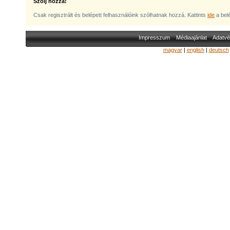
Szólj hozzá!
Csak regisztrált és belépett felhasználóink szólhatnak hozzá. Kattints
ide
a bel
Impresszum
Médiaajánlat
Adatvé
magyar
|
english
|
deutsch