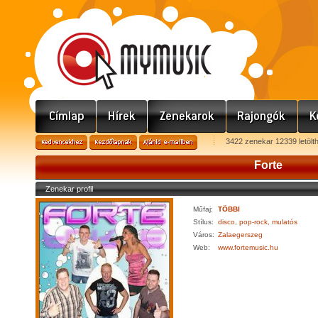
3422 zenekar 12339 letölt
Forte
Zenekar profil
Műfaj:
TÖBBI
Stílus:
disco, pop-rock, mulatós
Város:
Zalaegerszeg
Web:
www.fortemusic.hu