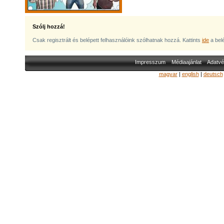
Szólj hozzá!
Csak regisztrált és belépett felhasználóink szólhatnak hozzá. Kattints
ide
a bel
Impresszum
Médiaajánlat
Adatvé
magyar
|
english
|
deutsch