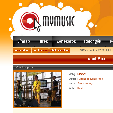
3422 zenekar 12339 letölt
LunchBox
Zenekar profil
Műfaj:
HEAVY
Stílus:
Furfangos KantriPank
Város:
Szombathely
Web:
[link]