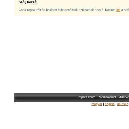
Szólj hozzá!
Csak regisztrált és belépett felhasználóink szólhatnak hozzá. Kattints
ide
a bel
Impresszum
Médiaajánlat
Adatvé
magyar
|
english
|
deutsch