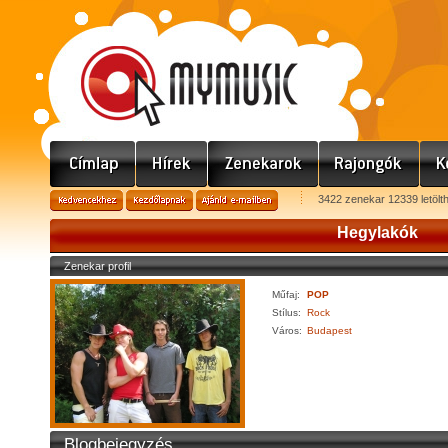
3422 zenekar 12339 letölt
Hegylakók
Zenekar profil
Műfaj:
POP
Stílus:
Rock
Város:
Budapest
Blogbejegyzés