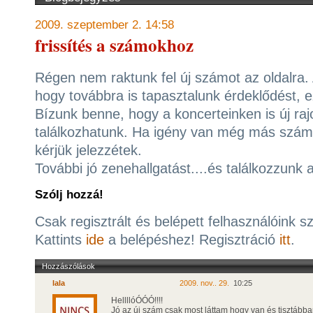
2009. szeptember 2. 14:58
frissítés a számokhoz
Régen nem raktunk fel új számot az oldalra. A
hogy továbbra is tapasztalunk érdeklődést, 
Bízunk benne, hogy a koncerteinken is új ra
találkozhatunk. Ha igény van még más szám
kérjük jelezzétek.
További jó zenehallgatást....és találkozzunk a 
Szólj hozzá!
Csak regisztrált és belépett felhasználóink s
Kattints
ide
a belépéshez! Regisztráció
itt
.
Hozzászólások
lala
2009. nov.. 29.
10:25
HellllóÓÓÓ!!!!
Jó az új szám csak most láttam hogy van és tisztábban 