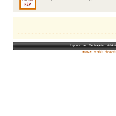
Impresszum
Médiaajánlat
Adatvé
magyar
|
english
|
deutsch