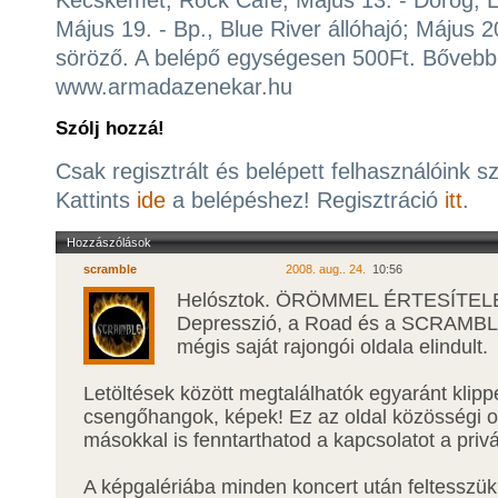
Kecskemét, Rock Cafe; Május 13. - Dorog, Li
Május 19. - Bp., Blue River állóhajó; Május 20
söröző. A belépő egységesen 500Ft. Bővebb 
www.armadazenekar.hu
Szólj hozzá!
Csak regisztrált és belépett felhasználóink s
Kattints
ide
a belépéshez! Regisztráció
itt
.
Hozzászólások
scramble
2008. aug.. 24.
10:56
Helósztok. ÖRÖMMEL ÉRTESÍTELE
Depresszió, a Road és a SCRAMBL
mégis saját rajongói oldala elindult.
Letöltések között megtalálhatók egyaránt klipp
csengőhangok, képek! Ez az oldal közösségi ol
másokkal is fenntarthatod a kapcsolatot a priv
A képgalériába minden koncert után feltesszük