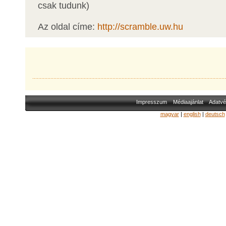
csak tudunk)
Az oldal címe:
http://scramble.uw.hu
Impresszum
Médiaajánlat
Adatvé
magyar
|
english
|
deutsch