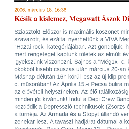
2006. március 18. 16:36
Késik a kislemez, Megawatt Ászok D
Sziasztok! Először is maximális köszönet mi
szavazott, és ezáltal nyerhettünk a VIVA Me
"Hazai rock" kategóriájában. Azt gondoljuk, ho
mert rengeteget kaptunk tőletek az elmúlt é
igyekszünk viszonozni. Sajnos a "Még1x" c. 
okokból kisebb csúszás után március 20-án k
Másnap délután 16h körül lesz az új klip prem
c. műsorában! Az Április 15.-i Pecsa bulira m
az elővételi helyszíneken. Az élő találkozásig
minden jót kívánunk! Indul a Depi Crew Band
kezdődik a Depresszió technikusok (Zsorzs 
a turnéja. Az Armada és a Stopyt állandó v
zenekar lesz. A tavaszi hadjárat dátumai a kö