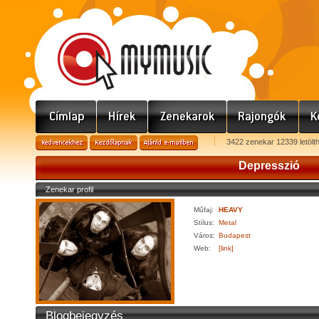
3422 zenekar 12339 letölt
Depresszió
Zenekar profil
Műfaj:
HEAVY
Stílus:
Metal
Város:
Budapest
Web:
[link]
Blogbejegyzés