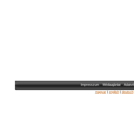
Impresszum
Médiaajánlat
Adatvé
magyar
|
english
|
deutsch