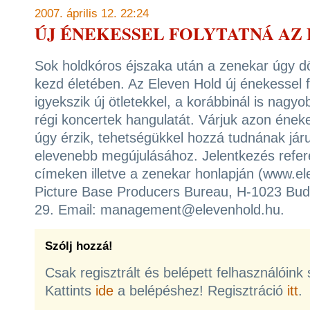
2007. április 12. 22:24
ÚJ ÉNEKESSEL FOLYTATNÁ AZ
Sok holdkóros éjszaka után a zenekar úgy dön
kezd életében. Az Eleven Hold új énekessel f
igyekszik új ötletekkel, a korábbinál is nagyo
régi koncertek hangulatát. Várjuk azon éneke
úgy érzik, tehetségükkel hozzá tudnának jár
elevenebb megújulásához. Jelentkezés refere
címeken illetve a zenekar honlapján (www.e
Picture Base Producers Bureau, H-1023 Bud
29. Email: management@elevenhold.hu.
Szólj hozzá!
Csak regisztrált és belépett felhasználóink
Kattints
ide
a belépéshez! Regisztráció
itt
.