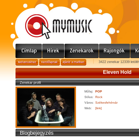
3422 zenekar 12339 letölt
Eleven Hold
Zenekar profil
Műfaj:
POP
Stílus:
Rock
Város:
Székesfehérvár
Web:
[link]
Blogbejegyzés