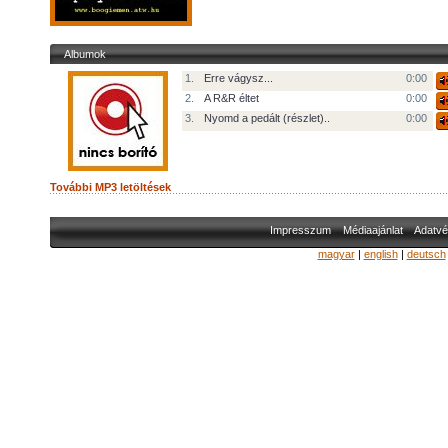
Albumok
1.
Erre vágysz...
0:00
2.
A R&R éltet
0:00
3.
Nyomd a pedált (részlet)..
0:00
További MP3 letöltések
Impresszum
Médiaajánlat
Adatvé
magyar
|
english
|
deutsch