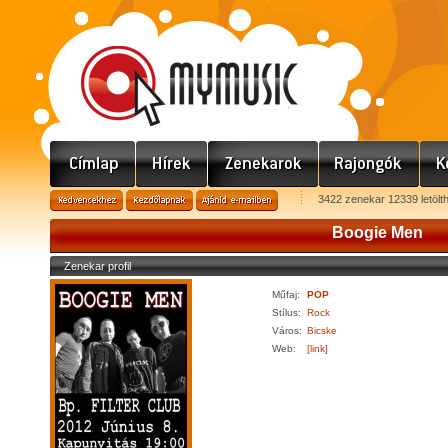
3422 zenekar 12339 letölt
Boogie Men
Zenekar profil
Műfaj:
POP
Stílus:
Rock
Város:
Bicske
Web:
[link]