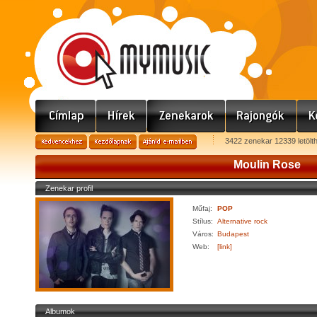
3422 zenekar 12339 letölt
Moulin Rose
Zenekar profil
Műfaj:
POP
Stílus:
Alternative rock
Város:
Budapest
Web:
[link]
Albumok