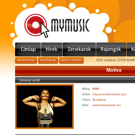
3422 zenekar 12339 letölt
Motiva
Zenekar profil
Műfaj:
POP
Stílus:
népzenei jóindulatú pop
Város:
Budapest
Web:
www.motivamusic.hu