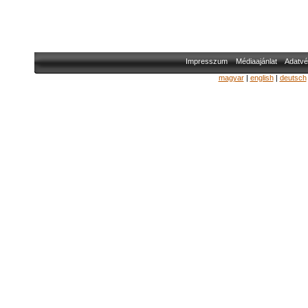
Impresszum
Médiaajánlat
Adatvé
magyar
|
english
|
deutsch