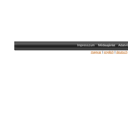
Impresszum
Médiaajánlat
Adatvé
magyar
|
english
|
deutsch