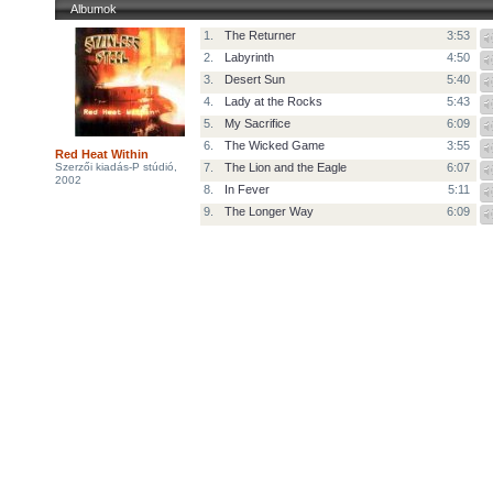
Albumok
1.
The Returner
3:53
2.
Labyrinth
4:50
3.
Desert Sun
5:40
4.
Lady at the Rocks
5:43
5.
My Sacrifice
6:09
6.
The Wicked Game
3:55
Red Heat Within
Szerzői kiadás-P stúdió,
7.
The Lion and the Eagle
6:07
2002
8.
In Fever
5:11
9.
The Longer Way
6:09