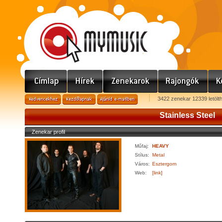
3422 zenekar 12339 letölt
Stainless Steel
Zenekar profil
Műfaj:
HEAVY
Stílus:
Metal
Város:
Esztergom
Web:
[link]