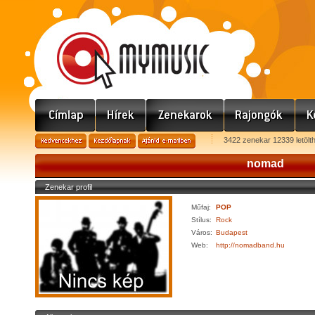
3422 zenekar 12339 letölt
nomad
Zenekar profil
Műfaj:
POP
Stílus:
Rock
Város:
Budapest
Web:
http://nomadband.hu