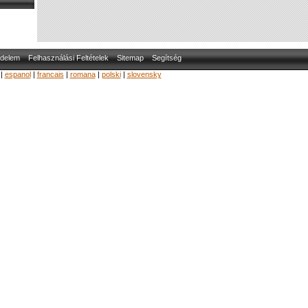
delem
Felhasználási Feltételek
Sitemap
Segítség
|
espanol
|
francais
|
romana
|
polski
|
slovensky