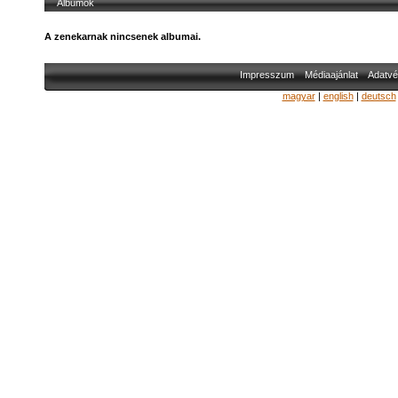
Albumok
A zenekarnak nincsenek albumai.
Impresszum
Médiaajánlat
Adatvé
magyar
|
english
|
deutsch