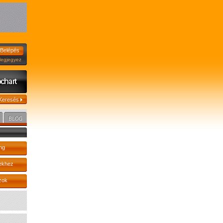
jegyez
ng
ekhez
zok