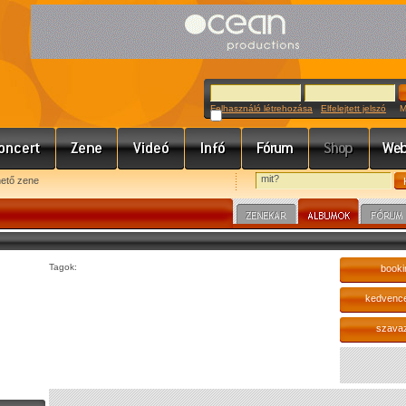
Felhasználó létrehozása
Elfelejtett jelszó
Meg
hető zene
Tagok:
booki
kedvenc
szava