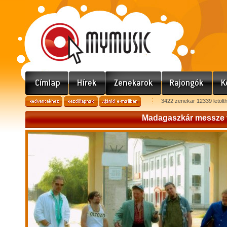
3422 zenekar 12339 letölt
Madagaszkár messze
M