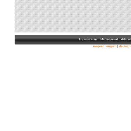
Impresszum
Médiaajánlat
Adatvé
magyar
|
english
|
deutsch