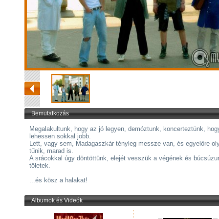
Bemutatkozás
Megalakultunk, hogy az jó legyen, demóztunk, koncerteztünk, hog
lehessen sokkal jobb.
Lett, vagy sem, Madagaszkár tényleg messze van, és egyelőre ol
tűnik, marad is.
A srácokkal úgy döntöttünk, elejét vesszük a végének és búcsúzu
tőletek.
...és kösz a halakat!
Albumok és Videók