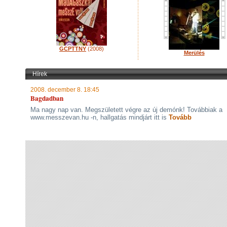
GCPTTNY
(2008)
Merülés
Hírek
2008. december 8. 18:45
Bagdadban
Ma nagy nap van. Megszületett végre az új demónk! Továbbiak a
www.messzevan.hu -n, hallgatás mindjárt itt is
Tovább