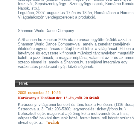
fesztivál, Sepsiszentgyörgy –Szentgyörgy-napok, Komárno-Komár
Napok, stb.).
Legutóbb, 2007. augusztus 17-én és 18-án, Romániában a Hároms
Világtalálkozón vendégszerepelt a produkció.
Shannon World Dance Company
A Shannon.hu zenekar 2005 óta szorosan együttműködik azzal a
Shannon World Dance Company-val, amely a zenekar zenéjének
ihletésére egyedi táncos műfajt hozott létre: a világtáncot. Ebben a
látványos és egyszerre kifinomult művészi táncnyelvben megtalálh
balett, a jazz táncok, a magyar néptánc, valamint az ír és az amer
sztepp elemei is, amely a Shannon.hu zenéjével integrálva egy
varázslatos produkciót nyújt közönségének.
Hírek
2005. november 22. 10:56
Karácsony a Fonóban dec. 15.-én, csüt. 20 órától
Karácsonyi világzenei koncert és tánc lesz a Fonóban. (1116 Buda
Sztregova u. 3. Tel.: 206-5300; jegyrendelés: ticket@fono.hu )
Befészkelhetjük magunkat a jó öreg kelta motívumok és a friss,
vérpezsdítő balkáni ritmusok közé, forralt borral teli bögrét szürcs
élvezhetjük a...
Tovább