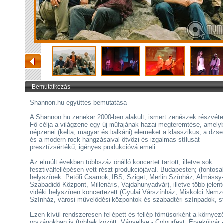
Bemutatkozás
Shannon.hu együttes bemutatása
A Shannon.hu zenekar 2000-ben alakult, ismert zenészek részvéte
Fő célja a világzene egy új műfajának hazai megteremtése, amely
népzenei (kelta, magyar és balkáni) elemeket a klasszikus, a dzs
és a modern rock hangzásaival ötvözi és izgalmas stílusát
presztízsértékű, igényes produkcióvá emeli.
Az elmúlt években többszáz önálló koncertet tartott, illetve sok
fesztiválfellépésen vett részt produkciójával. Budapesten; (fontos
helyszínek: Petőfi Csarnok, IBS, Sziget, Merlin Színház, Almássy-
Szabadidő Központ, Millenáris, Vajdahunyadvár), illetve több jelen
vidéki helyszínen koncertezett (Gyulai Várszínház, Miskolci Nemz
Színház, városi művelődési központok és szabadtéri színpadok, st
Ezen kívül rendszeresen fellépett és fellép főműsorként a környez
országokban is (többek között: Vágsellye - Colourfest; Érsekújvár -