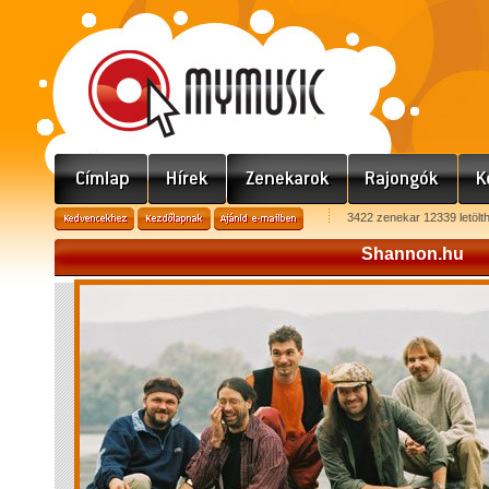
3422 zenekar 12339 letölt
Shannon.hu