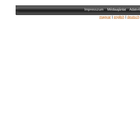
Impresszum
Médiaajánlat
Adatvé
magyar
|
english
|
deutsch