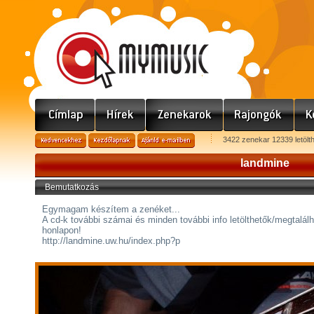
3422 zenekar 12339 letölt
landmine
Bemutatkozás
Egymagam készítem a zenéket...
A cd-k további számai és minden további info letölthetők/megtalálh
honlapon!
http://landmine.uw.hu/index.php?p