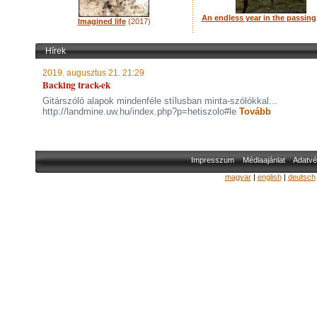
An endless year in the passing
Imagined life
(2017)
Hírek
2019. augusztus 21. 21:29
Backing track-ek
Gitárszóló alapok mindenféle stílusban minta-szólókkal...
http://landmine.uw.hu/index.php?p=hetiszolo#le
Tovább
Impresszum
Médiaajánlat
Adatvé
magyar
|
english
|
deutsch