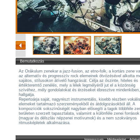
Bemutatkozás
Az Orákulum zenekar a jazz-fusion, az etno-folk, a kortárs zene v
az alternatív és progresszív rock elemeinek ötvözésével alkotta 
sajátos, stílusokon átívelő hangzását. Célja az őszinte, hiteles és
értékteremtő zenélés, mely a lélek legmélyéről jut el a közönség
szívéhez, mély gondolatokat és érzéseket ébresztve mindenkiben,
hallgatja.
Repertoárja saját, nagyrészt instrumentális, kisebb részben vokáli
elemeket tartalmazó szerzeményekből és átdolgozásokból áll. A
kompozíciók sokszínűségét nagyban elősegíti a tagok többféle ze
területen szerzett tapasztalata, valamint a különféle zenei források
(magyar és délszláv népzenei motívumok) és a nem szokványos
ritmusképletek alkalmazása.
Impresszum
Médiaajánlat
Adatvé