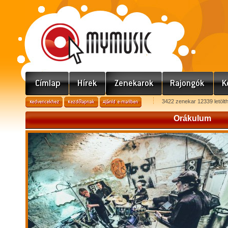
3422 zenekar 12339 letölt
Orákulum