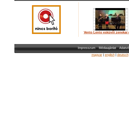
Vento Lento esküvői zenekar
Impresszum
Médiaajánlat
Adatvé
magyar
|
english
|
deutsch