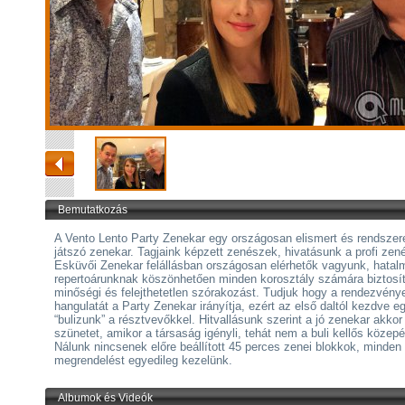
Bemutatkozás
A Vento Lento Party Zenekar egy országosan elismert és rendsze
játszó zenekar. Tagjaink képzett zenészek, hivatásunk a profi zené
Esküvői Zenekar felállásban országosan elérhetők vagyunk, hatal
repertoárunknak köszönhetően minden korosztály számára biztosít
minőségi és felejthetetlen szórakozást. Tudjuk hogy a rendezvény
hangulatát a Party Zenekar irányítja, ezért az első daltól kezdve e
“bulizunk” a résztvevőkkel. Hitvallásunk szerint a jó zenekar akkor 
szünetet, amikor a társaság igényli, tehát nem a buli kellős közepé
Nálunk nincsenek előre beállított 45 perces zenei blokkok, minden
megrendelést egyedileg kezelünk.
Albumok és Videók