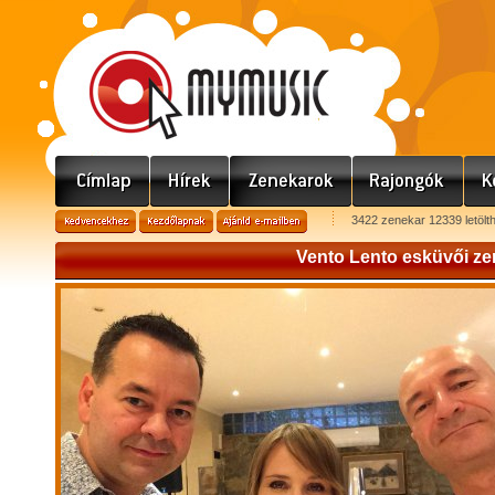
3422 zenekar 12339 letölt
Vento Lento esküvői ze