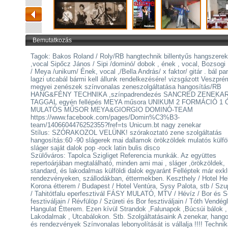
Bemutatkozás
Tagok: Bakos Roland / Roly/RB hangtechnik billentyűs hangszerek
,vocal Sipőcz János / Sipi /dominó/ dobok , ének , vocal, Bozsogi
/ Meya /unikum/ Ének, vocal ,/Bella András/ x faktor/ gitár . bál par
lagzi utcabál bármi kell állunk rendelkezésére! vizsgázott Veszpré
megyei zenészek színvonalas zeneszolgáltatása hangosítás/RB
HANG&FÉNY TECHNIKA ,színpadrendezés SANCRED ZENEKAR 
TAGGAL egyén fellépés MEYA műsora UNIKUM 2 FORMÁCIÓ 1
MULATÓS MŰSOR MEYA&GIORGIO DOMINÓ-TEAM
https://www.facebook.com/pages/Domin%C3%B3-
team/1406604476252355?fref=ts Unicum.bt nagy zenekar
Stílus: SZÓRAKOZOL VELÜNK! szórakoztató zene szolgáltatás
hangosítás:60 -90 slágerek mai dallamok örökzöldek mulatós külfö
sláger saját dalok pop -rock latin bulis disco
Szülőváros: Tapolca Szigliget Referencia munkák. Az együttes
repertoárjában megtalálható, minden ami mai , sláger ,örökzöldek,
standard, és lakodalmas külföldi dalok egyaránt Felléptek már exk
rendezvényeken, szállodákban, éttermekben. Keszthely / Hotel Hel
Korona étterem / Budapest / Hotel Ventúra, Sysy Palota, stb / Szu
/ Tahitótfalu eperfesztivál FÁSY MULATÓ, MTV / Hévíz / Bor és S
fesztiváljain / Révfülöp / Szüreti és Bor fesztiváljain / Tóth Vendégl
Hangulat Étterem. Ezen kívül Strandok ,Falunapok ,Búcsúi bálok ,
Lakodalmak , Utcabálokon. Stb. Szolgáltatásaink A zenekar, hango
és rendezvények Színvonalas lebonyolítását is vállalja !!!! Techni