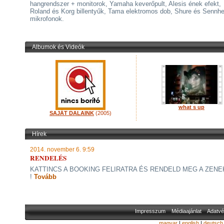
hangrendszer + monitorok, Yamaha keverőpult, Alesis ének efekt,
Roland és Korg billentyűk, Tama elektromos dob, Shure és Sennhe
mikrofonok.
Albumok és Videók
what s up
SAJÁT DALAINK
(2005)
Hírek
2014. november 6. 9:59
RENDELÉS
KATTINCS A BOOKING FELIRATRA ÉS RENDELD MEG A ZEN
!
Tovább
Impresszum
Médiaajánlat
Adatvé
magyar
|
english
|
deutsch