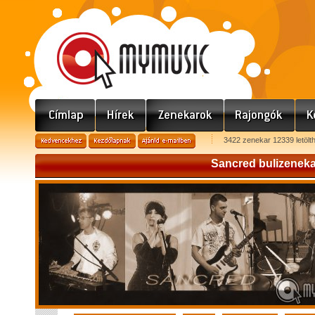
3422 zenekar 12339 letölt
Sancred bulizeneka
Sancred bulizenekar