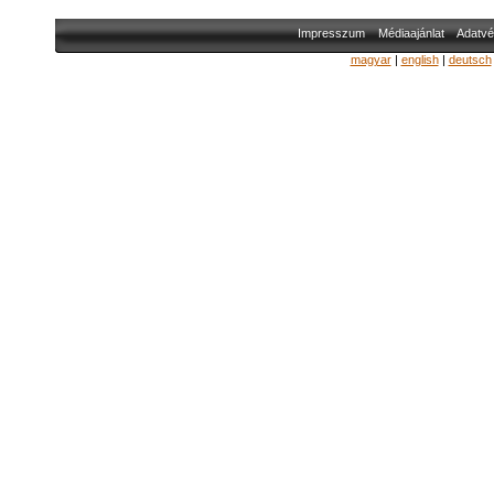
Impresszum
Médiaajánlat
Adatvé
magyar
|
english
|
deutsch