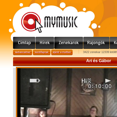
3422 zenekar 12339 letölt
Ari és Gábor