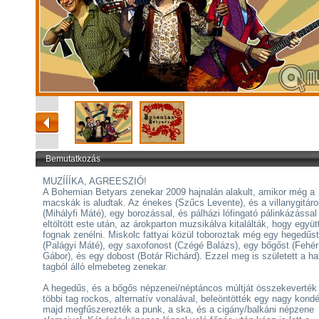
Bemutatkozás
MUZÍÍÍKA, AGREESZIÓ!
A Bohemian Betyars zenekar 2009 hajnalán alakult, amikor még a
macskák is aludtak. Az énekes (Szűcs Levente), és a villanygitár
(Mihályfi Máté), egy borozással, és pálházi lófingató pálinkázással
eltöltött este után, az árokparton muzsikálva kitalálták, hogy együt
fognak zenélni. Miskolc fattyai közül toboroztak még egy hegedűst
(Palágyi Máté), egy saxofonost (Czégé Balázs), egy bőgőst (Fehér
Gábor), és egy dobost (Botár Richárd). Ezzel meg is született a ha
tagból álló elmebeteg zenekar.
A hegedűs, és a bőgős népzenei/néptáncos múltját összekeverték
többi tag rockos, alternatív vonalával, beleöntötték egy nagy kondé
majd megfűszerezték a punk, a ska, és a cigány/balkáni népzene