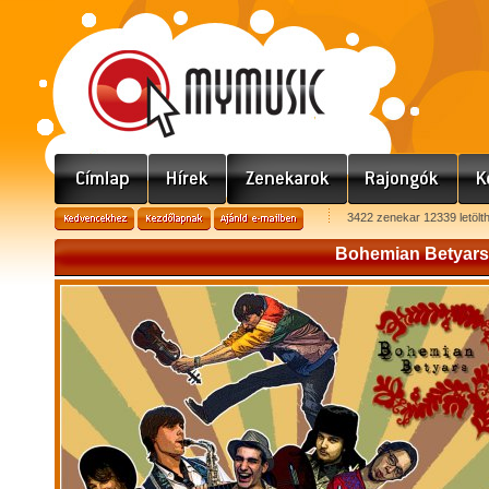
3422 zenekar 12339 letölt
Bohemian Betyars