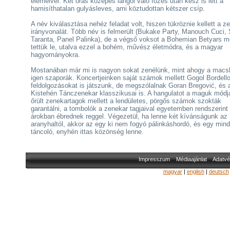
elemeivel. Két órás közepes lángol való főzés után kész is lett a
hamisíthatalan gulyásleves, ami köztudottan kétszer csíp.
A név kiválasztása nehéz feladat volt, hiszen tükröznie kellett a z
irányvonalát. Több név is felmerült (Bukake Party, Manouch Cuci,
Taranta, Panel Palinka), de a végső voksot a Bohemian Betyars me
tettük le, utalva ezzel a bohém, művész életmódra, és a magyar
hagyományokra.
Mostanában már mi is nagyon sokat zenélünk, mint ahogy a macs
igen szaporák. Koncertjeinken saját számok mellett Gogol Bordell
feldolgozásokat is játszunk, de megszólalnak Goran Bregović, és 
Kistehén Tánczenekar klasszikusai is. A hangulatot a maguk módj
őrült zenekartagok mellett a lendületes, pörgős számok szokták
garantálni, a tombolók a zenekar tagjaival egyetemben rendszerint
árokban ébrednek reggel. Végezetül, ha lenne két kívánságunk az
aranyhaltól, akkor az egy ki nem fogyó pálinkáshordó, és egy min
táncoló, enyhén ittas közönség lenne.
Impresszum
Médiaajánlat
Adatvé
magyar
|
english
|
deutsch