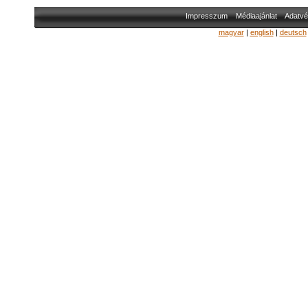
Impresszum
Médiaajánlat
Adatvé
magyar
|
english
|
deutsch