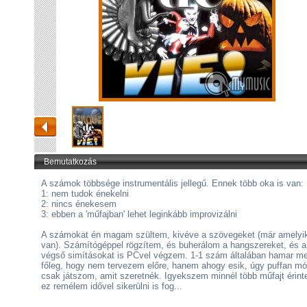
Bemutatkozás
A számok többsége instrumentális jellegű. Ennek több oka is van:
1: nem tudok énekelni
2: nincs énekesem
3: ebben a 'műfajban' lehet leginkább improvizálni
A számokat én magam szültem, kivéve a szövegeket (már amelyi
van). Számítógéppel rögzítem, és buherálom a hangszereket, és a
végső simításokat is PCvel végzem. 1-1 szám általában hamar m
főleg, hogy nem tervezem előre, hanem ahogy esik, úgy puffan m
csak játszom, amit szeretnék. Igyekszem minnél több műfajt érinte
ez remélem idővel sikerülni is fog...